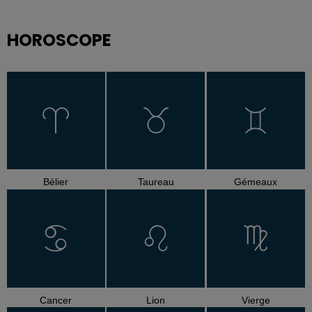
HOROSCOPE
Bélier
Taureau
Gémeaux
Cancer
Lion
Vierge