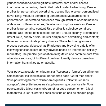
your consent and/or our legitimate interest: Store and/or access
information on a device; Use limited data to select advertising; Create
profiles for personalised advertising; Use profiles to select personalised
advertising; Measure advertising performance; Measure content
performance; Understand audiences through statistics or combinations
of data from different sources; Develop and improve services; Create
profiles to personalise content; Use profiles to select personalised
content; Use limited data to select content; Ensure security, prevent and
detect fraud, and fix errors; Deliver and present advertising and content;
Save and communicate privacy choices. These technologies may
process personal data such as IP address and browsing data to offer
following functionalities: Identify devices based on information actively
requested; Use precise geolocation data; Match and combine data from
other data sources; Link different devices; Identify devices based on
CYANOBACTÉRIES : LE PRÉFÊT PREND UN
information transmitted automatically.
ARRÊTÉ POUR LES ACTIVITÉS DE...
Vous pouvez accepter en cliquant sur "Accepter et fermer", ou affiner en
sélectionnant les finalités et/ou partenaires dans "Gérer mes choix".
Vous pouvez également refuser en cliquant sur "Continuer sans
accepter". Vos préférences ne s'appliqueront que pour ce site. Vous
pouvez mettre à jour vos choix, ou retirer votre consentement à tout
moment via le lien "Gérer les cookies" situé en bas de chaque page.