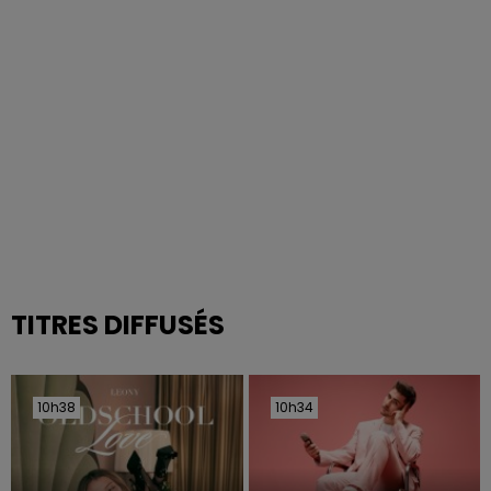
TITRES DIFFUSÉS
10h38
10h38
10h34
10h34