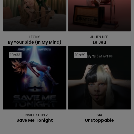
LEONY
JULIEN LIEB
By Your Side (in My Mind)
Le Jeu
10h33
10h33
10h29
10h29
JENNIFER LOPEZ
SIA
Save Me Tonight
Unstoppable