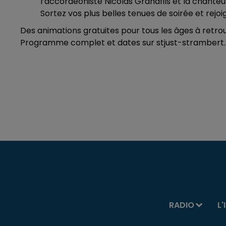
l’accordéoniste Nicolas Grandfils et la chanteu
Sortez vos plus belles tenues de soirée et rejo
Des animations gratuites pour tous les âges à retrouve
Programme complet et dates sur stjust-strambert.f
RADIO
L'