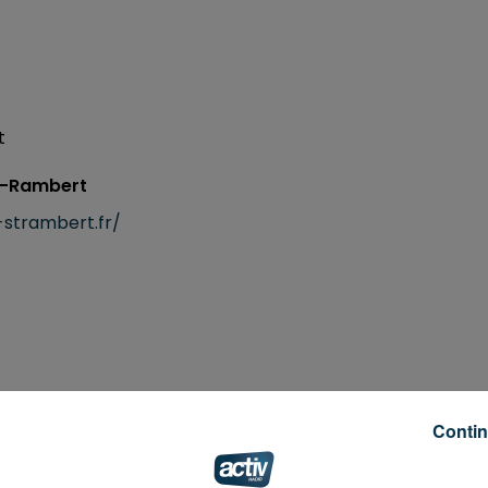
t
St-Rambert
-strambert.fr/
 à 19h00
Contin
à 22h00