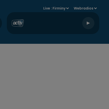
Live :
Firminy
Webradios
Say My Name
DAVID GUETTA, BEBE
REXHA