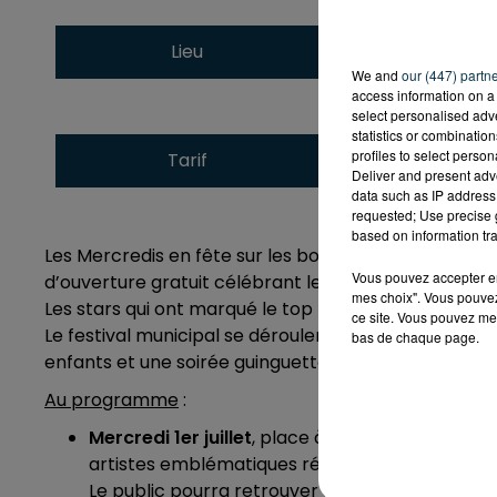
Bords de Loire - Ri
Lieu
42170
St-Just-St-
We and
our (447) partn
access information on a 
select personalised ad
statistics or combinatio
profiles to select person
Tarif
Gratuit
Deliver and present adv
data such as IP address 
requested; Use precise g
based on information tra
Les Mercredis en fête sur les bords de Loire à St-
Vous pouvez accepter en 
d’ouverture gratuit célébrant les années 80.
mes choix". Vous pouvez
Les stars qui ont marqué le top 50 seront sur les bor
ce site. Vous pouvez met
Le festival municipal se déroulera tout au long du mo
bas de chaque page.
enfants et une soirée guinguette.
Au programme
:
Mercredi 1er juillet
, place à la nostalgie et à 
artistes emblématiques réunis pour un show de
Le public pourra retrouver Jean-Pierre Mader 