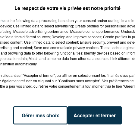
Le respect de votre vie privée est notre priorité
ve droite
Rambert
ers
do the following data processing based on your consent and/or our legitimate int
device; Use limited data to select advertising; Create profiles for personalised adver
vertising; Measure advertising performance; Measure content performance; Unders
ns of data from different sources; Develop and improve services; Create profiles to 
alised content; Use limited data to select content; Ensure security, prevent and detect
ertising and content; Save and communicate privacy choices. These technologies
and browsing data to offer following functionalities: Identify devices based on infor
eolocation data; Match and combine data from other data sources; Link different de
nsmitted automatically.
Just-St-Rambert reviennent en 2026 avec un grand concer
cliquant sur "Accepter et fermer", ou affiner en sélectionnant les finalités et/ou pa
 également refuser en cliquant sur "Continuer sans accepter". Vos préférences ne 
ds de Loire pour interpréter leurs plus grands titres.
tre à jour vos choix, ou retirer votre consentement à tout moment via le lien "Gérer 
is de juillet avec une soirée DJ, un après-midi pour les
Gérer mes choix
Accepter et fermer
l’énergie des tubes des années 80 avec pas moins de sept
 deux heures.
(Macumba), Patrick Hernandez (Born to Be Alive), Sloane