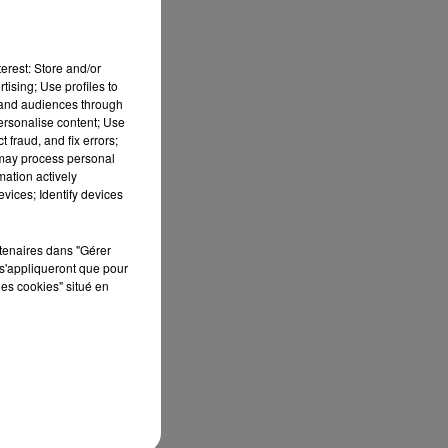
erest: Store and/or
tising; Use profiles to
tand audiences through
personalise content; Use
 fraud, and fix errors;
 may process personal
mation actively
vices; Identify devices
t
rtenaires dans "Gérer
s'appliqueront que pour
les cookies" situé en