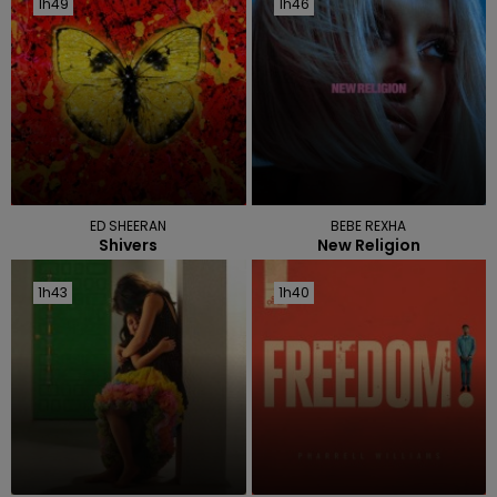
1h49
1h49
1h46
1h46
ED SHEERAN
BEBE REXHA
Shivers
New Religion
1h43
1h43
1h40
1h40