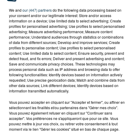
We and
our (447) partners
do the following data processing based on
your consent and/or our legitimate interest: Store and/or access
information on a device; Use limited data to select advertising; Create
profiles for personalised advertising; Use profiles to select personalised
advertising; Measure advertising performance; Measure content
performance; Understand audiences through statistics or combinations
of data from different sources; Develop and improve services; Create
profiles to personalise content; Use profiles to select personalised
content; Use limited data to select content; Ensure security, prevent and
detect fraud, and fix errors; Deliver and present advertising and content;
Save and communicate privacy choices. These technologies may
process personal data such as IP address and browsing data to offer
SAINT-ETIENNE : UN ENFANT DÉCÈDE APRÈS
following functionalities: Identify devices based on information actively
UNE CHUTE DU 8E ÉTAGE
requested; Use precise geolocation data; Match and combine data from
other data sources; Link different devices; Identify devices based on
information transmitted automatically.
Vous pouvez accepter en cliquant sur "Accepter et fermer", ou affiner en
sélectionnant les finalités et/ou partenaires dans "Gérer mes choix".
Vous pouvez également refuser en cliquant sur "Continuer sans
accepter". Vos préférences ne s'appliqueront que pour ce site. Vous
pouvez mettre à jour vos choix, ou retirer votre consentement à tout
moment via le lien "Gérer les cookies" situé en bas de chaque page.