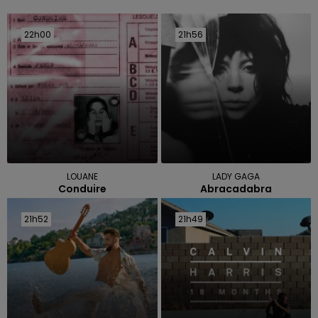
22h00
22h00
21h56
21h56
LOUANE
LADY GAGA
Conduire
Abracadabra
21h52
21h52
21h49
21h49