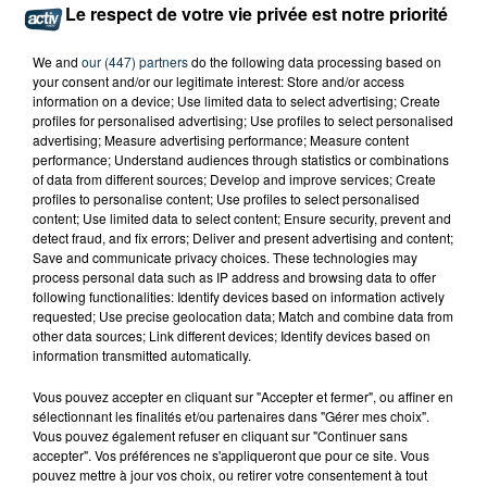
Le respect de votre vie privée est notre priorité
POURQUOI LA CIRCULATION EST PERTURBÉE
TOUTE LA JOURNÉE SUR L'A47 ?
We and
our (447) partners
do the following data processing based on
your consent and/or our legitimate interest: Store and/or access
information on a device; Use limited data to select advertising; Create
profiles for personalised advertising; Use profiles to select personalised
advertising; Measure advertising performance; Measure content
performance; Understand audiences through statistics or combinations
of data from different sources; Develop and improve services; Create
profiles to personalise content; Use profiles to select personalised
content; Use limited data to select content; Ensure security, prevent and
detect fraud, and fix errors; Deliver and present advertising and content;
Save and communicate privacy choices. These technologies may
process personal data such as IP address and browsing data to offer
following functionalities: Identify devices based on information actively
requested; Use precise geolocation data; Match and combine data from
other data sources; Link different devices; Identify devices based on
information transmitted automatically.
Vous pouvez accepter en cliquant sur "Accepter et fermer", ou affiner en
sélectionnant les finalités et/ou partenaires dans "Gérer mes choix".
Vous pouvez également refuser en cliquant sur "Continuer sans
QUI EST CET ANCIEN VERT QUI DÉBARQUE
accepter". Vos préférences ne s'appliqueront que pour ce site. Vous
pouvez mettre à jour vos choix, ou retirer votre consentement à tout
AVEC LE MAILLOT DE L'ASSE DANS...