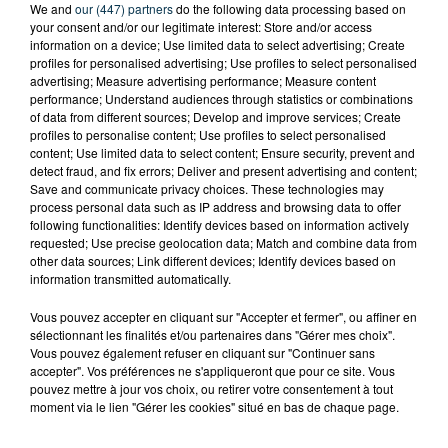
We and
our (447) partners
do the following data processing based on
your consent and/or our legitimate interest: Store and/or access
information on a device; Use limited data to select advertising; Create
profiles for personalised advertising; Use profiles to select personalised
advertising; Measure advertising performance; Measure content
performance; Understand audiences through statistics or combinations
of data from different sources; Develop and improve services; Create
profiles to personalise content; Use profiles to select personalised
content; Use limited data to select content; Ensure security, prevent and
detect fraud, and fix errors; Deliver and present advertising and content;
Save and communicate privacy choices. These technologies may
process personal data such as IP address and browsing data to offer
following functionalities: Identify devices based on information actively
requested; Use precise geolocation data; Match and combine data from
other data sources; Link different devices; Identify devices based on
information transmitted automatically.
Vous pouvez accepter en cliquant sur "Accepter et fermer", ou affiner en
TITRES DIFFUSÉS
sélectionnant les finalités et/ou partenaires dans "Gérer mes choix".
Vous pouvez également refuser en cliquant sur "Continuer sans
accepter". Vos préférences ne s'appliqueront que pour ce site. Vous
pouvez mettre à jour vos choix, ou retirer votre consentement à tout
19h10
19h10
19h07
19h07
moment via le lien "Gérer les cookies" situé en bas de chaque page.