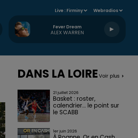
Live :
Firminy
Webradios
Fever Dream
ALEX WARREN
DANS LA LOIRE
Voir plus
21 juillet 2026
Basket : roster,
calendrier... le point sur
le SCABB
1er juin 2026
À Roanne, Or en Cash