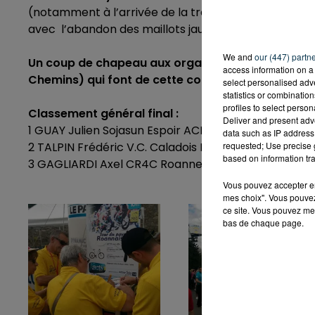
(notamment à l’arrivée de la très vallonnée étap
avec l’abandon des maillots jaunes des 2 premières
We and
our (447) partn
Un coup de chapeau aux organisateurs et les cen
access information on a 
Chemins) qui font de cette course un événement c
select personalised ad
statistics or combinatio
profiles to select person
Classement général final :
Deliver and present adv
1 GUAY Julien Sojasun Espoir ACNC Bre
data such as IP address 
2 TALPIN Frédéric V.C. Caladois Rha
requested; Use precise g
based on information tra
3 GAGLIARDI Axel CR4C Roanne Rha
Vous pouvez accepter en 
mes choix". Vous pouvez
ce site. Vous pouvez met
bas de chaque page.