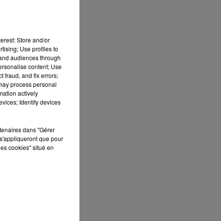
erest: Store and/or
tising; Use profiles to
tand audiences through
personalise content; Use
 fraud, and fix errors;
 may process personal
mation actively
vices; Identify devices
rtenaires dans "Gérer
s'appliqueront que pour
les cookies" situé en