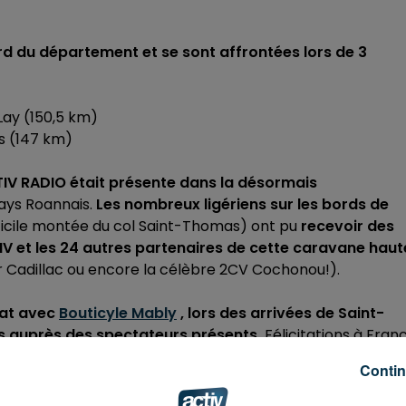
rd du département et se sont affrontées lors de 3
Lay (150,5 km)
s (147 km)
TIV RADIO était présente dans la désormais
ays Roannais.
Les nombreux ligériens sur les bords de
ficile montée du col Saint-Thomas) ont pu
recevoir des
IV et les 24 autres partenaires de cette caravane haut
 Cadillac ou encore la célèbre 2CV Cochonou!).
iat avec
Bouticyle Mably
, lors des arrivées de Saint-
s auprès des spectateurs présents.
Félicitations à
Fran
nts tirés au sort!
Contin
t un beau spectacle
malgré une météo capricieuse