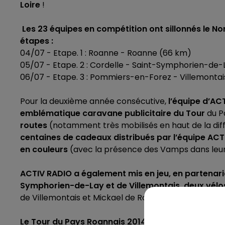
Loire
!
Les 23 équipes en compétition ont sillonnés le No
étapes :
04/07 - Etape. 1 : Roanne - Roanne (66 km)
05/07 - Etape. 2 : Cordelle - Saint-Symphorien-de-
06/07 - Etape. 3 : Pommiers-en-Forez - Villemontai
Pour la deuxième année consécutive,
l’équipe d’AC
emblématique caravane publicitaire du Tour
du P
routes
(notamment très mobilisés en haut de la dif
centaines de cadeaux distribués par l’équipe ACT
en couleurs
(avec la présence des Vamps dans leur
ACTIV RADIO a également mis en jeu,
en partenar
Symphorien-de-Lay et de Villemontais, deux vélo
de Villemontais et Mickael de Roanne, les deux gagna
Le Tour du Pays Roannais 2014 aura encore offer