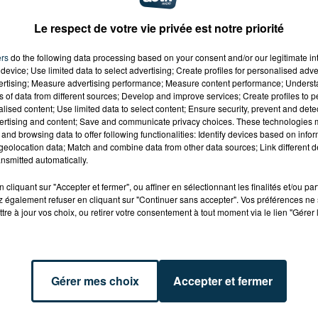
e de dimanche) et de nombreux rebondissements
Le respect de votre vie privée est notre priorité
 étapes.
ers
do the following data processing based on your consent and/or our legitimate int
taines de bénévoles du CR4C (Club Routier des 4
device; Use limited data to select advertising; Create profiles for personalised adver
onvivial et incontournable du roannais.
vertising; Measure advertising performance; Measure content performance; Unders
ns of data from different sources; Develop and improve services; Create profiles to 
alised content; Use limited data to select content; Ensure security, prevent and detect
ertising and content; Save and communicate privacy choices. These technologies
and browsing data to offer following functionalities: Identify devices based on infor
eolocation data; Match and combine data from other data sources; Link different de
nsmitted automatically.
cliquant sur "Accepter et fermer", ou affiner en sélectionnant les finalités et/ou pa
 également refuser en cliquant sur "Continuer sans accepter". Vos préférences ne 
tre à jour vos choix, ou retirer votre consentement à tout moment via le lien "Gérer 
Gérer mes choix
Accepter et fermer