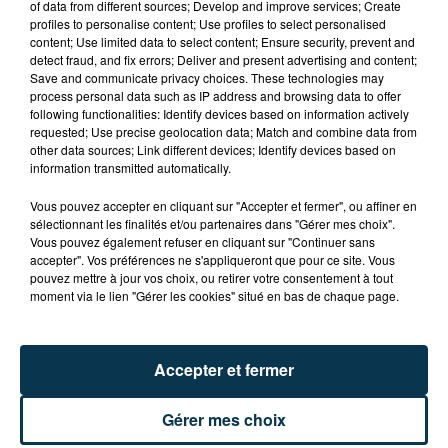
of data from different sources; Develop and improve services; Create
profiles to personalise content; Use profiles to select personalised
content; Use limited data to select content; Ensure security, prevent and
CYANOBACTÉRIES : LE PRÉFÊT PREND UN
detect fraud, and fix errors; Deliver and present advertising and content;
ARRÊTÉ POUR LES ACTIVITÉS DE...
Save and communicate privacy choices. These technologies may
process personal data such as IP address and browsing data to offer
following functionalities: Identify devices based on information actively
requested; Use precise geolocation data; Match and combine data from
other data sources; Link different devices; Identify devices based on
information transmitted automatically.
Vous pouvez accepter en cliquant sur "Accepter et fermer", ou affiner en
sélectionnant les finalités et/ou partenaires dans "Gérer mes choix".
Vous pouvez également refuser en cliquant sur "Continuer sans
accepter". Vos préférences ne s'appliqueront que pour ce site. Vous
pouvez mettre à jour vos choix, ou retirer votre consentement à tout
moment via le lien "Gérer les cookies" situé en bas de chaque page.
Accepter et fermer
Gérer mes choix
L’ASSE RÉDUIT FACE À SOCHAUX, UNE