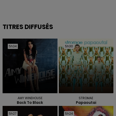
TITRES DIFFUSÉS
5h34
5h34
5h30
5h30
AMY WINEHOUSE
STROMAE
Back To Black
Papaoutai
5h27
5h27
5h24
5h24