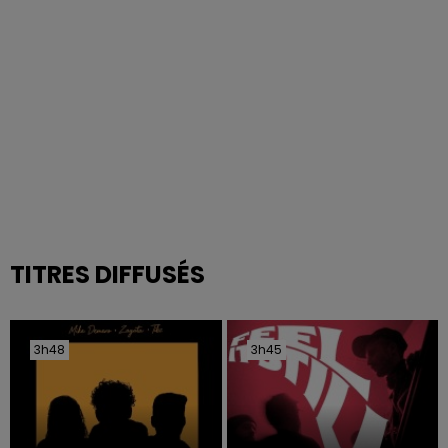
TITRES DIFFUSÉS
3h48
3h48
3h45
3h45