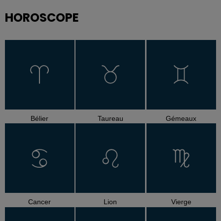
HOROSCOPE
Bélier
Taureau
Gémeaux
Cancer
Lion
Vierge