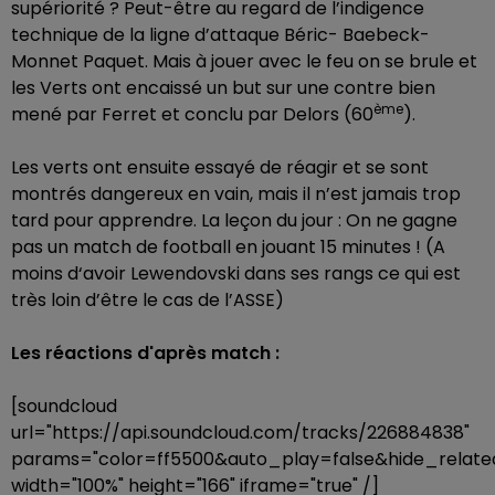
supériorité ? Peut-être au regard de l’indigence
technique de la ligne d’attaque Béric- Baebeck-
Monnet Paquet. Mais à jouer avec le feu on se brule et
les Verts ont encaissé un but sur une contre bien
ème
mené par Ferret et conclu par Delors (60
).
Les verts ont ensuite essayé de réagir et se sont
montrés dangereux en vain, mais il n’est jamais trop
tard pour apprendre. La leçon du jour : On ne gagne
pas un match de football en jouant 15 minutes ! (A
moins d‘avoir Lewendovski dans ses rangs ce qui est
très loin d’être le cas de l’ASSE)
Les réactions d'après match :
[soundcloud
url="https://api.soundcloud.com/tracks/226884838"
params="color=ff5500&auto_play=false&hide_rela
width="100%" height="166" iframe="true" /]