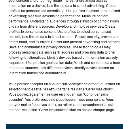
your consent and/or our legitimate interest: Store and/or access
information on a device; Use limited data to select advertising; Create
profiles for personalised advertising; Use profiles to select personalised
advertising; Measure advertising performance; Measure content
performance; Understand audiences through statistics or combinations
of data from different sources; Develop and improve services; Create
profiles to personalise content; Use profiles to select personalised
content; Use limited data to select content; Ensure security, prevent and
detect fraud, and fix errors; Deliver and present advertising and content;
Save and communicate privacy choices. These technologies may
process personal data such as IP address and browsing data to offer
following functionalities: Identify devices based on information actively
requested; Use precise geolocation data; Match and combine data from
CYANOBACTÉRIES : LE PRÉFÊT PREND UN
other data sources; Link different devices; Identify devices based on
ARRÊTÉ POUR LES ACTIVITÉS DE...
information transmitted automatically.
Vous pouvez accepter en cliquant sur "Accepter et fermer", ou affiner en
sélectionnant les finalités et/ou partenaires dans "Gérer mes choix".
Vous pouvez également refuser en cliquant sur "Continuer sans
accepter". Vos préférences ne s'appliqueront que pour ce site. Vous
pouvez mettre à jour vos choix, ou retirer votre consentement à tout
moment via le lien "Gérer les cookies" situé en bas de chaque page.