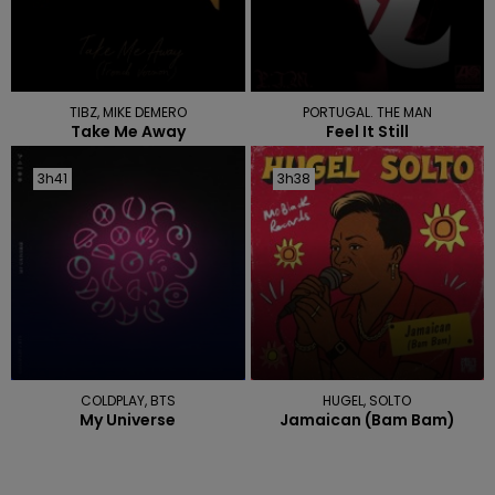
TIBZ, MIKE DEMERO
PORTUGAL. THE MAN
Take Me Away
Feel It Still
3h41
3h41
3h38
3h38
COLDPLAY, BTS
HUGEL, SOLTO
My Universe
Jamaican (bam Bam)