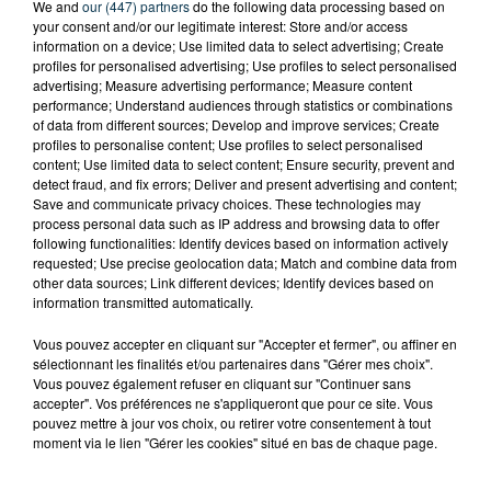
We and
our (447) partners
do the following data processing based on
your consent and/or our legitimate interest: Store and/or access
information on a device; Use limited data to select advertising; Create
profiles for personalised advertising; Use profiles to select personalised
advertising; Measure advertising performance; Measure content
performance; Understand audiences through statistics or combinations
of data from different sources; Develop and improve services; Create
profiles to personalise content; Use profiles to select personalised
content; Use limited data to select content; Ensure security, prevent and
detect fraud, and fix errors; Deliver and present advertising and content;
Save and communicate privacy choices. These technologies may
process personal data such as IP address and browsing data to offer
following functionalities: Identify devices based on information actively
requested; Use precise geolocation data; Match and combine data from
other data sources; Link different devices; Identify devices based on
information transmitted automatically.
TITRES DIFFUSÉS
Vous pouvez accepter en cliquant sur "Accepter et fermer", ou affiner en
sélectionnant les finalités et/ou partenaires dans "Gérer mes choix".
Vous pouvez également refuser en cliquant sur "Continuer sans
accepter". Vos préférences ne s'appliqueront que pour ce site. Vous
pouvez mettre à jour vos choix, ou retirer votre consentement à tout
8h21
8h21
8h15
8h15
moment via le lien "Gérer les cookies" situé en bas de chaque page.