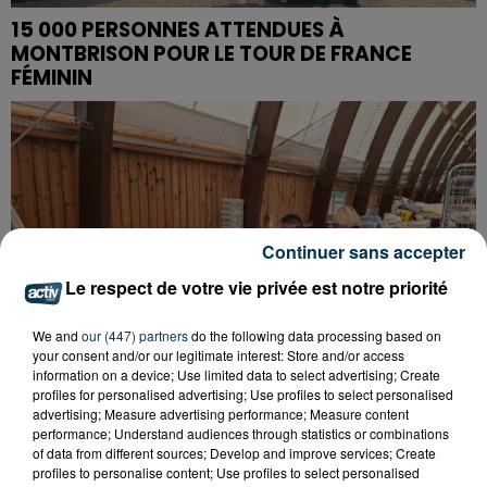
15 000 PERSONNES ATTENDUES À
MONTBRISON POUR LE TOUR DE FRANCE
FÉMININ
Continuer sans accepter
Le respect de votre vie privée est notre priorité
We and
our (447) partners
do the following data processing based on
your consent and/or our legitimate interest: Store and/or access
information on a device; Use limited data to select advertising; Create
profiles for personalised advertising; Use profiles to select personalised
advertising; Measure advertising performance; Measure content
performance; Understand audiences through statistics or combinations
of data from different sources; Develop and improve services; Create
INCENDIE : L'ONG STÉPHANOISE PHF
profiles to personalise content; Use profiles to select personalised