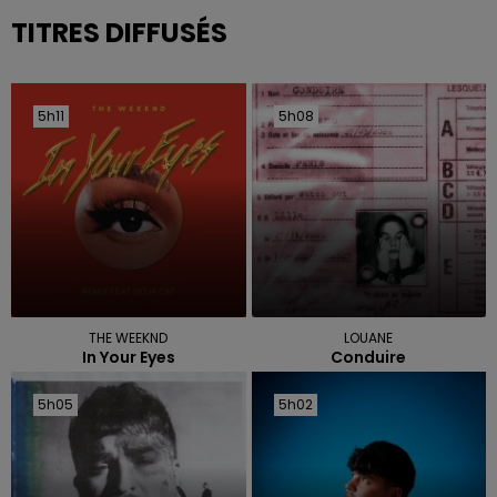
TITRES DIFFUSÉS
5h11
5h11
5h08
5h08
THE WEEKND
LOUANE
In Your Eyes
Conduire
5h05
5h05
5h02
5h02