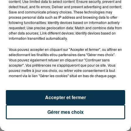
TOUJOURS AU CHEVET DES HABITANTS...
content; Use limited data to select content; Ensure security, prevent and
detect fraud, and fix errors; Deliver and present advertising and content;
Save and communicate privacy choices. These technologies may
process personal data such as IP address and browsing data to offer
following functionalities: Identify devices based on information actively
requested; Use precise geolocation data; Match and combine data from
other data sources; Link different devices; Identify devices based on
information transmitted automatically.
Vous pouvez accepter en cliquant sur "Accepter et fermer", ou affiner en
sélectionnant les finalités et/ou partenaires dans "Gérer mes choix".
Vous pouvez également refuser en cliquant sur "Continuer sans
accepter". Vos préférences ne s'appliqueront que pour ce site. Vous
pouvez mettre à jour vos choix, ou retirer votre consentement à tout
moment via le lien "Gérer les cookies" situé en bas de chaque page.
Accepter et fermer
IL SE PROMÈNE AVEC CINQ COUTEAUX ET UN
Gérer mes choix
NUNCHAKU À SAINT-CHAMOND