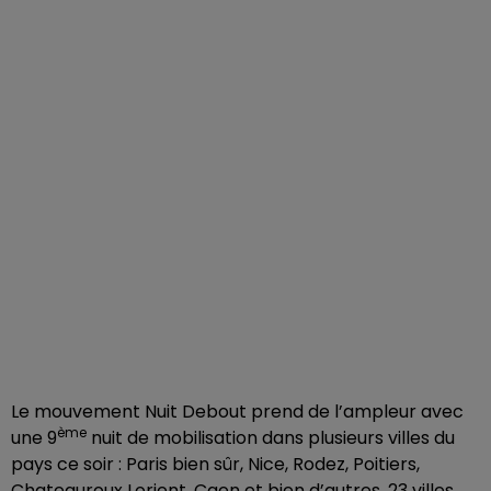
Le mouvement Nuit Debout prend de l’ampleur avec
ème
une 9
nuit de mobilisation dans plusieurs villes du
pays ce soir : Paris bien sûr, Nice, Rodez, Poitiers,
Chateauroux Lorient, Caen et bien d’autres. 23 villes