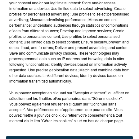
your consent and/or our legitimate interest: Store and/or access
information on a device; Use limited data to select advertising; Create
profiles for personalised advertising; Use profiles to select personalised
advertising; Measure advertising performance; Measure content
performance; Understand audiences through statistics or combinations
of data from different sources; Develop and improve services; Create
profiles to personalise content; Use profiles to select personalised
content; Use limited data to select content; Ensure security, prevent and
detect fraud, and fix errors; Deliver and present advertising and content;
Save and communicate privacy choices. These technologies may
process personal data such as IP address and browsing data to offer
following functionalities: Identify devices based on information actively
requested; Use precise geolocation data; Match and combine data from
other data sources; Link different devices; Identify devices based on
information transmitted automatically.
TITRES DIFFUSÉS
Vous pouvez accepter en cliquant sur "Accepter et fermer", ou affiner en
sélectionnant les finalités et/ou partenaires dans "Gérer mes choix".
Vous pouvez également refuser en cliquant sur "Continuer sans
accepter". Vos préférences ne s'appliqueront que pour ce site. Vous
12h52
12h52
12h49
12h49
pouvez mettre à jour vos choix, ou retirer votre consentement à tout
moment via le lien "Gérer les cookies" situé en bas de chaque page.