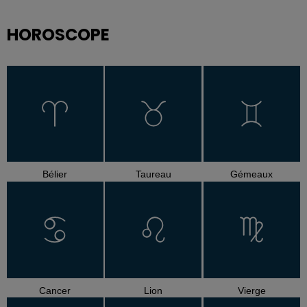
HOROSCOPE
Bélier
Taureau
Gémeaux
Cancer
Lion
Vierge