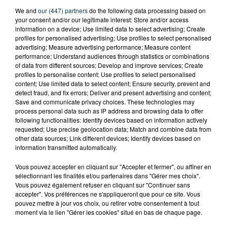
We and
our (447) partners
do the following data processing based on
your consent and/or our legitimate interest: Store and/or access
information on a device; Use limited data to select advertising; Create
profiles for personalised advertising; Use profiles to select personalised
advertising; Measure advertising performance; Measure content
performance; Understand audiences through statistics or combinations
of data from different sources; Develop and improve services; Create
profiles to personalise content; Use profiles to select personalised
content; Use limited data to select content; Ensure security, prevent and
detect fraud, and fix errors; Deliver and present advertising and content;
Save and communicate privacy choices. These technologies may
process personal data such as IP address and browsing data to offer
following functionalities: Identify devices based on information actively
requested; Use precise geolocation data; Match and combine data from
other data sources; Link different devices; Identify devices based on
information transmitted automatically.
Vous pouvez accepter en cliquant sur "Accepter et fermer", ou affiner en
TITRES DIFFUSÉS
sélectionnant les finalités et/ou partenaires dans "Gérer mes choix".
Vous pouvez également refuser en cliquant sur "Continuer sans
accepter". Vos préférences ne s'appliqueront que pour ce site. Vous
pouvez mettre à jour vos choix, ou retirer votre consentement à tout
moment via le lien "Gérer les cookies" situé en bas de chaque page.
5h00
5h00
4h57
4h57