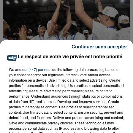
Continuer sans accepter
Le respect de votre vie privée est notre priorité
We and
our (447) partners
do the following data processing based on
your consent and/or our legitimate interest: Store and/or access
information on a device; Use limited data to select advertising; Create
BASKET : LA CHORALE INTRAITABLE JUSQU'AU
profiles for personalised advertising; Use profiles to select personalised
BOUT
advertising; Measure advertising performance; Measure content
performance; Understand audiences through statistics or combinations
of data from different sources; Develop and improve services; Create
profiles to personalise content; Use profiles to select personalised
content; Use limited data to select content; Ensure security, prevent and
detect fraud, and fix errors; Deliver and present advertising and content;
Save and communicate privacy choices. These technologies may
process personal data such as IP address and browsing data to offer