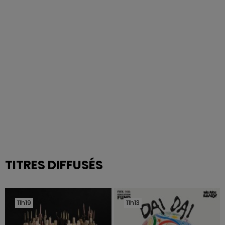
TITRES DIFFUSÉS
11h19
11h19
11h13
11h13