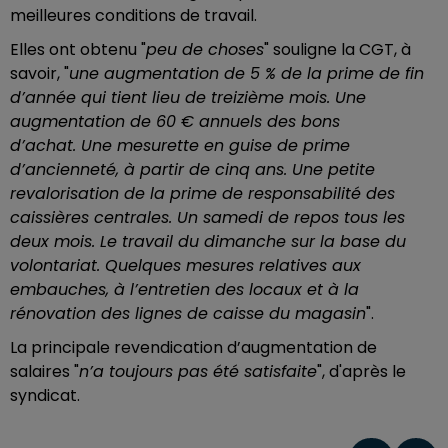
meilleures conditions de travail.
Elles ont obtenu "
peu de choses
" souligne la CGT, à
savoir, "
u
ne augmen
tation de 5
% de la prime de fin
d’année qui tient lieu de treizième mois.
Une
augmentation de 60
€ annuels des bons
d’achat.
U
ne mesurette
en guise de
prime
d’ancienneté
,
à partir de cinq ans.
Une
petite
revalorisation de la prime de responsabilité des
cais
sières centrales.
Un samedi de repos tous les
deux mois. Le
t
ravail du dimanche sur la base du
volontariat.
Quelques mesures relatives aux
embauches, à l’entretien
des locaux
et à la
rénovation des lignes
de caisse du magasin
".
La principale revendication d’augmentation de
salaires "
n’a
toujours pas été satisfaite
", d'après le
syndicat.