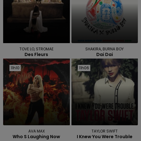
TOVE LO, STROMAE
SHAKIRA, BURNA BOY
Des Fleurs
Dai Dai
11h10
11h10
11h06
11h06
AVA MAX
TAYLOR SWIFT
Who S Laughing Now
I Knew You Were Trouble