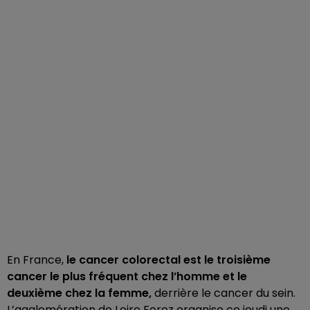
En France,
le cancer colorectal est le troisième
cancer le plus fréquent chez l’homme
et le
deuxième chez la femme,
derrière le cancer du sein.
L’agglomération de Loire Forez organise ce jeudi une