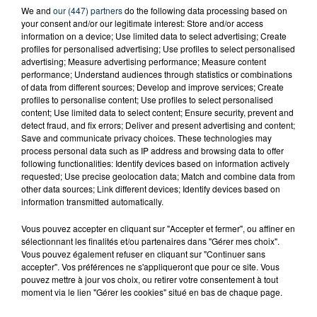
We and
our (447) partners
do the following data processing based on
your consent and/or our legitimate interest: Store and/or access
information on a device; Use limited data to select advertising; Create
profiles for personalised advertising; Use profiles to select personalised
advertising; Measure advertising performance; Measure content
performance; Understand audiences through statistics or combinations
of data from different sources; Develop and improve services; Create
profiles to personalise content; Use profiles to select personalised
content; Use limited data to select content; Ensure security, prevent and
detect fraud, and fix errors; Deliver and present advertising and content;
Save and communicate privacy choices. These technologies may
process personal data such as IP address and browsing data to offer
following functionalities: Identify devices based on information actively
requested; Use precise geolocation data; Match and combine data from
other data sources; Link different devices; Identify devices based on
information transmitted automatically.
Vous pouvez accepter en cliquant sur "Accepter et fermer", ou affiner en
TITRES DIFFUSÉS
sélectionnant les finalités et/ou partenaires dans "Gérer mes choix".
Vous pouvez également refuser en cliquant sur "Continuer sans
accepter". Vos préférences ne s'appliqueront que pour ce site. Vous
pouvez mettre à jour vos choix, ou retirer votre consentement à tout
moment via le lien "Gérer les cookies" situé en bas de chaque page.
6h51
6h51
6h48
6h48