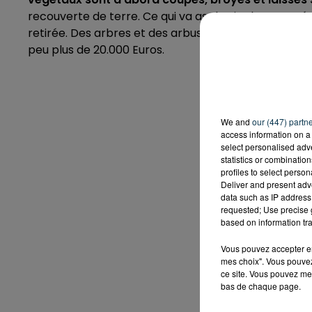
recouverte de terre. Ce qui va asphyxier les renoué
retirée. Des arbres et des arbustes seront alors pl
peu plus de 20.000 Euros.
We and
our (447) partn
access information on a 
select personalised ad
statistics or combinatio
profiles to select person
Deliver and present adv
data such as IP address 
requested; Use precise g
based on information tra
Vous pouvez accepter en 
mes choix". Vous pouvez
ce site. Vous pouvez met
bas de chaque page.