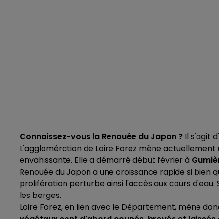
Connaissez-vous la Renouée du Japon ?
Il s'agit
L'agglomération de Loire Forez mène actuellement 
envahissante. Elle a démarré début février à
Gumière
Renouée du Japon a une croissance rapide si bien qu'
prolifération perturbe ainsi l'accès aux cours d'eau
les berges.
Loire Forez, en lien avec le Département, mène don
végétaux sont d'abord coupés, broyés et laissés 