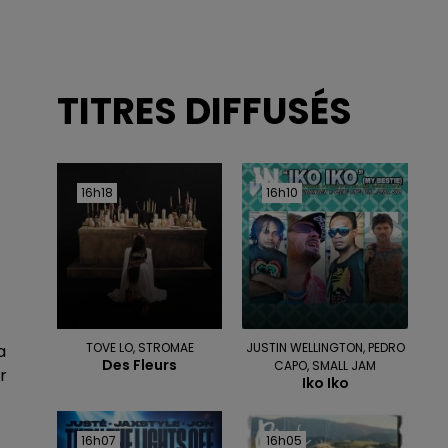
TITRES DIFFUSÉS
16h18
16h18
16h10
16h10
TOVE LO, STROMAE
JUSTIN WELLINGTON, PEDRO
a
Des Fleurs
CAPO, SMALL JAM
r
Iko Iko
16h07
16h07
16h05
16h05