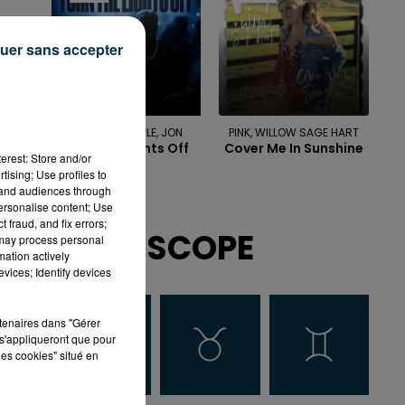
ra
uer sans accepter
JUSTE, JAXSTYLE, JON
PINK, WILLOW SAGE HART
Turn The Lights Off
Cover Me In Sunshine
erest: Store and/or
tising; Use profiles to
tand audiences through
personalise content; Use
 fraud, and fix errors;
HOROSCOPE
 may process personal
mation actively
vices; Identify devices
rtenaires dans "Gérer
s'appliqueront que pour
les cookies" situé en