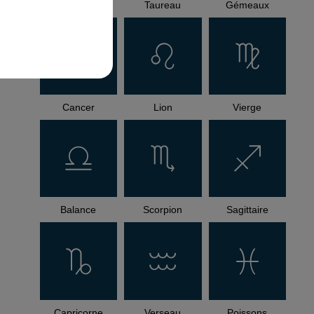
Bélier
Taureau
Gémeaux
Cancer
Lion
Vierge
Balance
Scorpion
Sagittaire
Capricorne
Verseau
Poissons