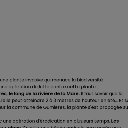
 d'une plante invasive qui menace la biodiversité.
une opération de lutte contre cette plante
s, le long de la rivière de la Mare.
Il faut savoir que la
elle peut atteindre 2 à 3 mètres de hauteur en été... Et s
. Sur la commune de Gumières, la plante s'est propagée su
c une opération d'éradication en plusieurs temps.
Les
sur place.
Ensuite, une bâche agricole sera posée puis