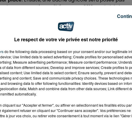
es du Japon. Ce n'est qu'à l'automne 2018 que la bâche se
antés au même endroit. Coût total de cette opération : un
Contin
Le respect de votre vie privée est notre priorité
ers
do the following data processing based on your consent and/or our legitimate int
device; Use limited data to select advertising; Create profiles for personalised adver
vertising; Measure advertising performance; Measure content performance; Unders
ns of data from different sources; Develop and improve services; Create profiles to 
alised content; Use limited data to select content; Ensure security, prevent and detect
ertising and content; Save and communicate privacy choices. These technologies
and browsing data to offer following functionalities: Identify devices based on infor
eolocation data; Match and combine data from other data sources; Link different de
nsmitted automatically.
cliquant sur "Accepter et fermer", ou affiner en sélectionnant les finalités et/ou pa
 également refuser en cliquant sur "Continuer sans accepter". Vos préférences ne 
tre à jour vos choix, ou retirer votre consentement à tout moment via le lien "Gérer 