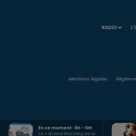
RADIO
L'
Mentions légales
Règlemen
En ce moment :
6
h -
10
h
Le + Grand Morning de la