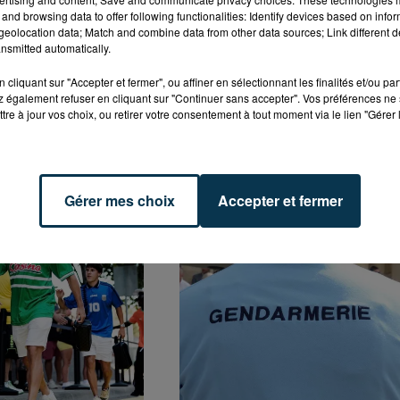
 possible. Ces appels sont désormais une priorité pour
and browsing data to offer following functionalities: Identify devices based on infor
eolocation data; Match and combine data from other data sources; Link different de
nsmitted automatically.
té rescencées.
cliquant sur "Accepter et fermer", ou affiner en sélectionnant les finalités et/ou pa
 également refuser en cliquant sur "Continuer sans accepter". Vos préférences ne 
tre à jour vos choix, ou retirer votre consentement à tout moment via le lien "Gérer 
Gérer mes choix
Accepter et fermer