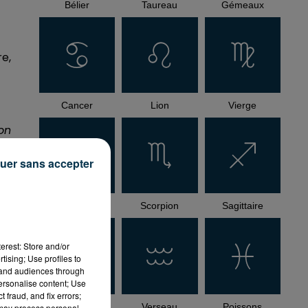
Bélier
Taureau
Gémeaux
re,
Cancer
Lion
Vierge
son
e.
uer sans accepter
Balance
Scorpion
Sagittaire
erest: Store and/or
tising; Use profiles to
es
tand audiences through
personalise content; Use
 fraud, and fix errors;
Capricorne
Verseau
Poissons
 may process personal