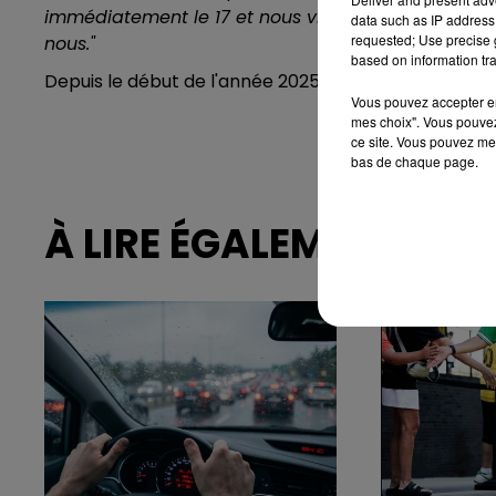
immédiatement le 17 et nous viendrons le plus vite
data such as IP address 
requested; Use precise g
nous."
based on information tra
Depuis le début de l'année 2025, 20 arnaques ont é
Vous pouvez accepter en 
mes choix". Vous pouvez
ce site. Vous pouvez met
bas de chaque page.
À LIRE ÉGALEMENT