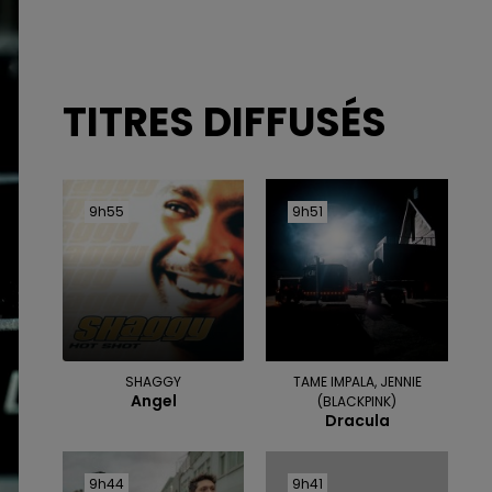
TITRES DIFFUSÉS
9h55
9h55
9h51
9h51
SHAGGY
TAME IMPALA, JENNIE
Angel
(BLACKPINK)
Dracula
9h44
9h44
9h41
9h41