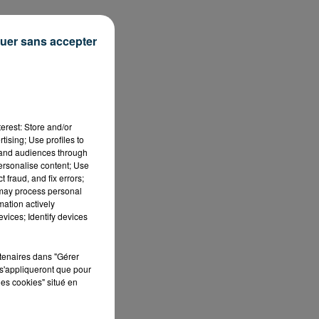
uer sans accepter
une
erest: Store and/or
tising; Use profiles to
tand audiences through
personalise content; Use
 fraud, and fix errors;
uin
 may process personal
mation actively
vices; Identify devices
rtenaires dans "Gérer
s'appliqueront que pour
les cookies" situé en
le