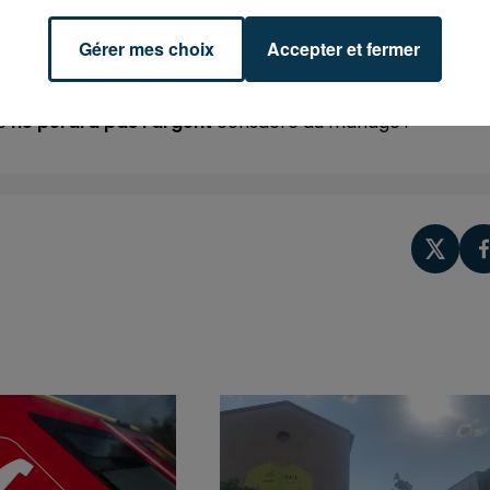
maintenir la soirée".
Gérer mes choix
Accepter et fermer
le
ne perdra pas l’argent
consacré au mariage :