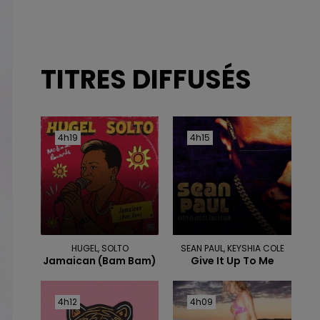
TITRES DIFFUSÉS
4h19
4h19
4h15
4h15
HUGEL, SOLTO
SEAN PAUL, KEYSHIA COLE
Jamaican (bam Bam)
Give It Up To Me
4h12
4h12
4h09
4h09