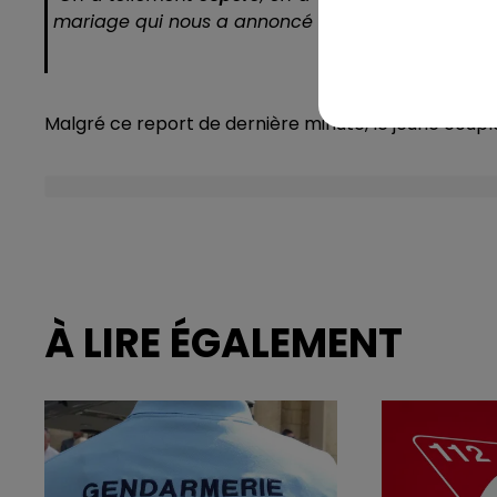
mariage qui nous a annoncé qu'il ne pourrait pas 
Malgré ce report de dernière minute, le jeune coup
À LIRE ÉGALEMENT