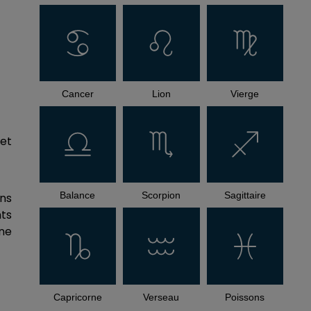
Cancer
Lion
Vierge
et
Balance
Scorpion
Sagittaire
ons
nts
ne
Capricorne
Verseau
Poissons