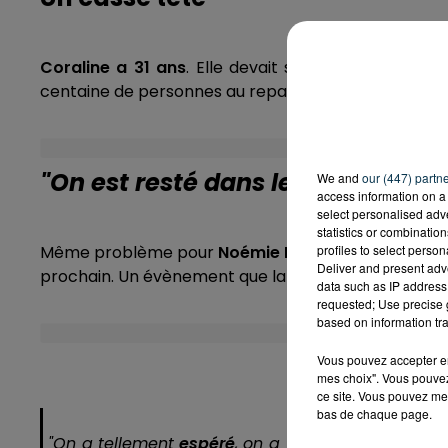
Coraline a 31 ans
. Elle devait s'unir à Emmanuel
centaine de personnes au repas. Alors
comment s'o
"On est resté dans le flou penda
We and
our (447) partn
access information on a 
select personalised ad
statistics or combinatio
Même problème pour
Noémie Largier, 23 ans
profiles to select person
. Cet
Deliver and present adv
prochain. Un évènement que la jeune femme et son 
data such as IP address 
requested; Use precise g
based on information tra
Vous pouvez accepter en 
mes choix". Vous pouvez
ce site. Vous pouvez met
bas de chaque page.
"On a tellement
espéré
, on a tout fait pour y croi