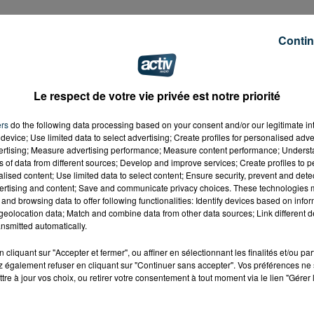
Contin
 son compagnon depuis 4 ans le 27 juin en présence d'
rganise t-elle
?
Le respect de votre vie privée est notre priorité
nt longtemps"
ers
do the following data processing based on your consent and/or our legitimate int
device; Use limited data to select advertising; Create profiles for personalised adver
vertising; Measure advertising performance; Measure content performance; Unders
ns of data from different sources; Develop and improve services; Create profiles to 
alised content; Use limited data to select content; Ensure security, prevent and detect
te stéphanoise avait prévu de célébrer son mariage le 6 j
ertising and content; Save and communicate privacy choices. These technologies
futur mari Benjamin vont devoir
reporter en mai 2021
:
and browsing data to offer following functionalities: Identify devices based on infor
eolocation data; Match and combine data from other data sources; Link different de
nsmitted automatically.
cliquant sur "Accepter et fermer", ou affiner en sélectionnant les finalités et/ou pa
 également refuser en cliquant sur "Continuer sans accepter". Vos préférences ne 
tre à jour vos choix, ou retirer votre consentement à tout moment via le lien "Gérer 
re (...) La semaine dernière, notre
lieu de réception
pour 