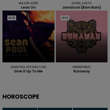
MAJOR LAZER
HUGEL, SOLTO
Lean On
Jamaican (bam Bam)
4h15
4h15
4h12
4h12
SEAN PAUL, KEYSHIA COLE
ONEREPUBLIC
Give It Up To Me
Runaway
HOROSCOPE