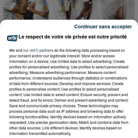
Continuer sans accepter
Le respect de votre vie privée est notre priorité
BASKET : LA CHORALE INTRAITABLE JUSQU'AU
BOUT
We and
our (447) partners
do the following data processing based on
your consent and/or our legitimate interest: Store and/or access
information on a device; Use limited data to select advertising; Create
profiles for personalised advertising; Use profiles to select personalised
advertising; Measure advertising performance; Measure content
performance; Understand audiences through statistics or combinations
of data from different sources; Develop and improve services; Create
profiles to personalise content; Use profiles to select personalised
content; Use limited data to select content; Ensure security, prevent and
detect fraud, and fix errors; Deliver and present advertising and content;
Save and communicate privacy choices. These technologies may
process personal data such as IP address and browsing data to offer
following functionalities: Identify devices based on information actively
requested; Use precise geolocation data; Match and combine data from
other data sources; Link different devices; Identify devices based on
information transmitted automatically.