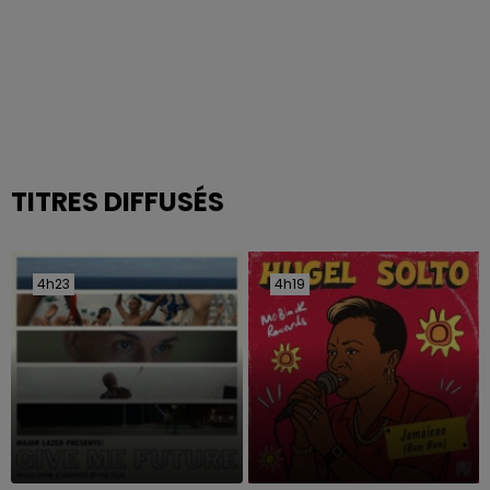
TITRES DIFFUSÉS
4h23
4h23
4h19
4h19