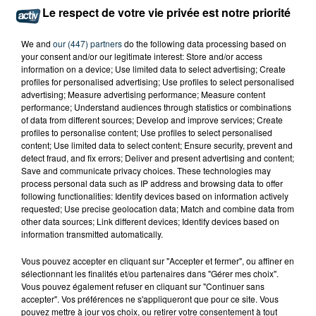
Le respect de votre vie privée est notre priorité
We and
our (447) partners
do the following data processing based on
your consent and/or our legitimate interest: Store and/or access
information on a device; Use limited data to select advertising; Create
profiles for personalised advertising; Use profiles to select personalised
advertising; Measure advertising performance; Measure content
performance; Understand audiences through statistics or combinations
of data from different sources; Develop and improve services; Create
profiles to personalise content; Use profiles to select personalised
content; Use limited data to select content; Ensure security, prevent and
detect fraud, and fix errors; Deliver and present advertising and content;
Save and communicate privacy choices. These technologies may
process personal data such as IP address and browsing data to offer
following functionalities: Identify devices based on information actively
requested; Use precise geolocation data; Match and combine data from
other data sources; Link different devices; Identify devices based on
L’ASSE RÉDUIT FACE À SOCHAUX, UNE
information transmitted automatically.
PREMIÈRE VICTOIRE POUR NOS VERTS ?
Vous pouvez accepter en cliquant sur "Accepter et fermer", ou affiner en
sélectionnant les finalités et/ou partenaires dans "Gérer mes choix".
Vous pouvez également refuser en cliquant sur "Continuer sans
accepter". Vos préférences ne s'appliqueront que pour ce site. Vous
pouvez mettre à jour vos choix, ou retirer votre consentement à tout