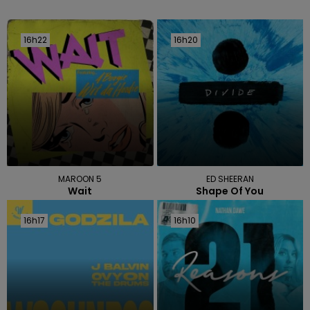
16h22
16h22
16h20
16h20
MAROON 5
ED SHEERAN
Wait
Shape Of You
16h17
16h17
16h10
16h10