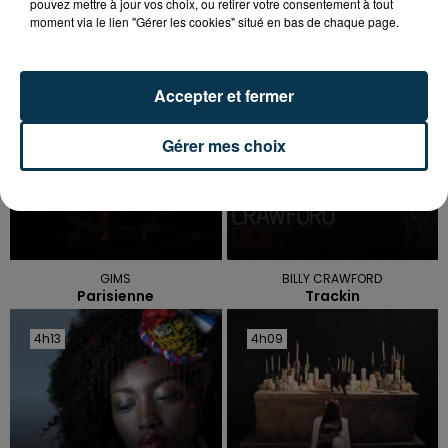
TITRES DIFFUSÉS
pouvez mettre à jour vos choix, ou retirer votre consentement à tout
moment via le lien "Gérer les cookies" situé en bas de chaque page.
4h20
4h20
4h16
4h16
Accepter et fermer
Gérer mes choix
GIMS
BILLY CRAWFORD
Parisienne
Trackin
4h13
4h13
4h09
4h09