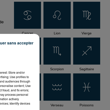
de
Cancer
Lion
Vierge
uer sans accepter
,
Balance
Scorpion
Sagittaire
erest: Store and/or
tising; Use profiles to
tand audiences through
personalise content; Use
 fraud, and fix errors;
 may process personal
mation actively
vices; Identify devices
Capricorne
Verseau
Poissons