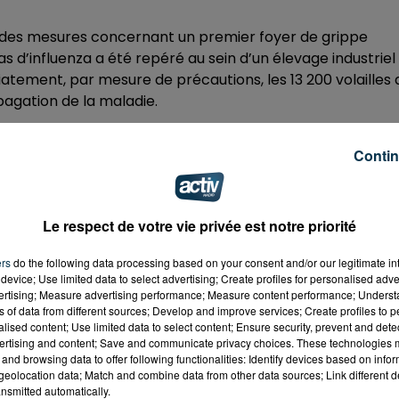
is des mesures concernant un premier foyer de grippe
s d’influenza a été repéré au sein d’un élevage industriel
tement, par mesure de précautions, les 13 200 volailles 
pagation de la maladie.
 définit des zones réglementées de protection et de
our de l’établissement contaminé. Dans ces périmètres,
Contin
captifs vont être soumis à des prescriptions spécifiques.
as ou d’œufs ne présente aucun risque pour l’homme;
Le respect de votre vie privée est notre priorité
rayon de 3 km sont les suivantes : Boisset-lès-Montrond
al-le-Grand, Marclopt, Montrond-les-Bains.
ers
do the following data processing based on your consent and/or our legitimate int
device; Use limited data to select advertising; Create profiles for personalised adver
Andrézieux-Bouthéon, Bellegarde-en-Forez, Chambéon,
vertising; Measure advertising performance; Measure content performance; Unders
leux, Cuzieu, Feurs, Magneu-Haute-Rive, Montbrison,
ns of data from different sources; Develop and improve services; Create profiles to 
alised content; Use limited data to select content; Ensure security, prevent and detect
ndré-le-Puy, Saint-Cyprien, Saint-Cyr-les-Vignes, Saint-
ertising and content; Save and communicate privacy choices. These technologies
re, Saint-Romain-le-Puy, Savigneux, Sury-le-Comtal,
and browsing data to offer following functionalities: Identify devices based on infor
eolocation data; Match and combine data from other data sources; Link different de
nsmitted automatically.