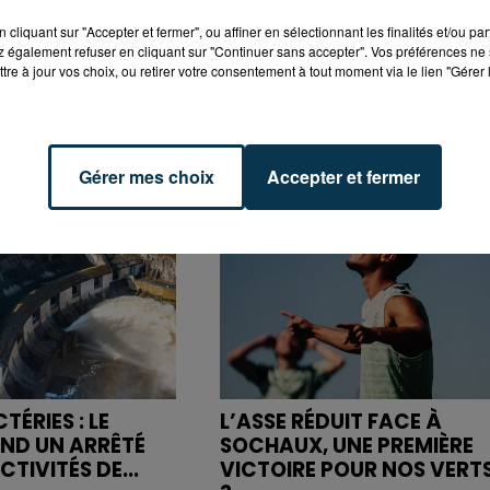
cliquant sur "Accepter et fermer", ou affiner en sélectionnant les finalités et/ou pa
 également refuser en cliquant sur "Continuer sans accepter". Vos préférences ne 
tre à jour vos choix, ou retirer votre consentement à tout moment via le lien "Gérer 
Gérer mes choix
Accepter et fermer
ÉRIES : LE
L’ASSE RÉDUIT FACE À
END UN ARRÊTÉ
SOCHAUX, UNE PREMIÈRE
CTIVITÉS DE...
VICTOIRE POUR NOS VERT