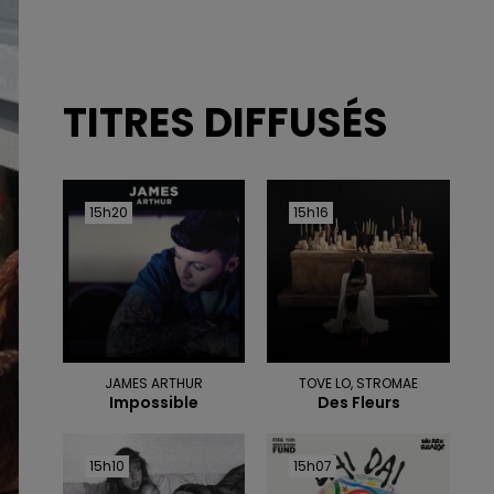
TITRES DIFFUSÉS
15h20
15h20
15h16
15h16
JAMES ARTHUR
TOVE LO, STROMAE
Impossible
Des Fleurs
15h10
15h10
15h07
15h07