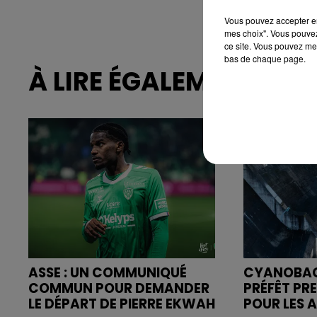
Vous pouvez accepter en 
mes choix". Vous pouvez
ce site. Vous pouvez met
bas de chaque page.
À LIRE ÉGALEMENT
ASSE : UN COMMUNIQUÉ
CYANOBACT
COMMUN POUR DEMANDER
PRÉFÊT PR
LE DÉPART DE PIERRE EKWAH
POUR LES A