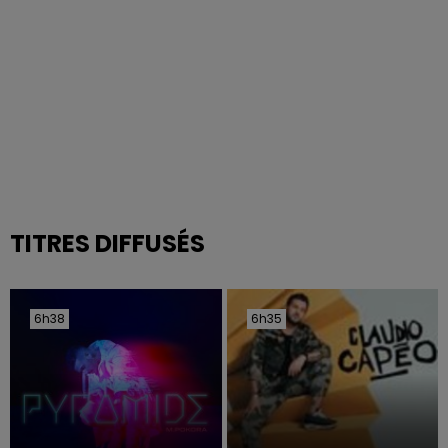
TITRES DIFFUSÉS
6h38
6h38
6h35
6h35