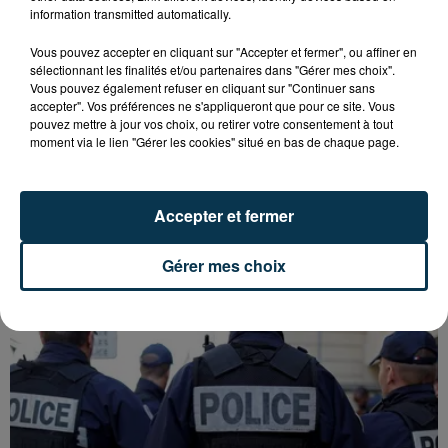
information transmitted automatically.
Vous pouvez accepter en cliquant sur "Accepter et fermer", ou affiner en
sélectionnant les finalités et/ou partenaires dans "Gérer mes choix".
Vous pouvez également refuser en cliquant sur "Continuer sans
accepter". Vos préférences ne s'appliqueront que pour ce site. Vous
pouvez mettre à jour vos choix, ou retirer votre consentement à tout
moment via le lien "Gérer les cookies" situé en bas de chaque page.
INCENDIE : L'ONG STÉPHANOISE PHF
Accepter et fermer
TOUJOURS AU CHEVET DES HABITANTS...
Gérer mes choix