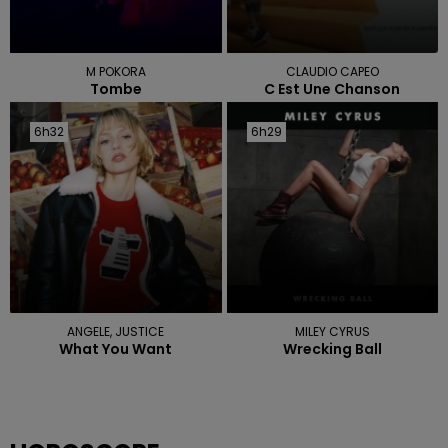
M POKORA
CLAUDIO CAPEO
Tombe
C Est Une Chanson
6h32
6h32
6h29
6h29
ANGELE, JUSTICE
MILEY CYRUS
What You Want
Wrecking Ball