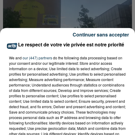
Continuer sans accepter
Le respect de votre vie privée est notre priorité
We and
our (447) partners
do the following data processing based on
your consent and/or our legitimate interest: Store and/or access
information on a device; Use limited data to select advertising; Create
15 000 PERSONNES ATTENDUES À
profiles for personalised advertising; Use profiles to select personalised
MONTBRISON POUR LE TOUR DE FRANCE
advertising; Measure advertising performance; Measure content
FÉMININ
performance; Understand audiences through statistics or combinations
of data from different sources; Develop and improve services; Create
profiles to personalise content; Use profiles to select personalised
content; Use limited data to select content; Ensure security, prevent and
detect fraud, and fix errors; Deliver and present advertising and content;
Save and communicate privacy choices. These technologies may
process personal data such as IP address and browsing data to offer
following functionalities: Identify devices based on information actively
requested; Use precise geolocation data; Match and combine data from
other data sources; Link different devices; Identify devices based on