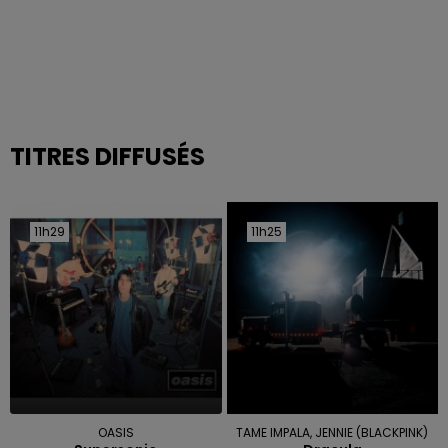
TITRES DIFFUSÉS
11h29
11h29
11h25
11h25
OASIS
TAME IMPALA, JENNIE (BLACKPINK)