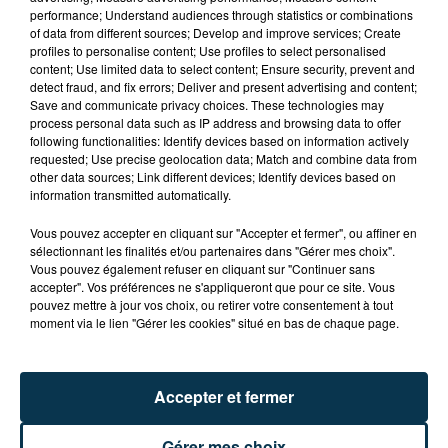
performance; Understand audiences through statistics or combinations
of data from different sources; Develop and improve services; Create
profiles to personalise content; Use profiles to select personalised
content; Use limited data to select content; Ensure security, prevent and
detect fraud, and fix errors; Deliver and present advertising and content;
Save and communicate privacy choices. These technologies may
SAINT-ETIENNE : DÉPART DE FEU RUE ROGER
process personal data such as IP address and browsing data to offer
SALENGRO, LE SECTEUR À ÉVITER
following functionalities: Identify devices based on information actively
requested; Use precise geolocation data; Match and combine data from
other data sources; Link different devices; Identify devices based on
information transmitted automatically.
Vous pouvez accepter en cliquant sur "Accepter et fermer", ou affiner en
sélectionnant les finalités et/ou partenaires dans "Gérer mes choix".
Vous pouvez également refuser en cliquant sur "Continuer sans
accepter". Vos préférences ne s'appliqueront que pour ce site. Vous
pouvez mettre à jour vos choix, ou retirer votre consentement à tout
moment via le lien "Gérer les cookies" situé en bas de chaque page.
Accepter et fermer
Gérer mes choix