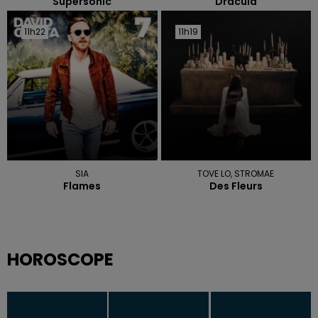
Supersonic
Dracula
11h22
11h22
11h19
11h19
SIA
TOVE LO, STROMAE
Flames
Des Fleurs
HOROSCOPE