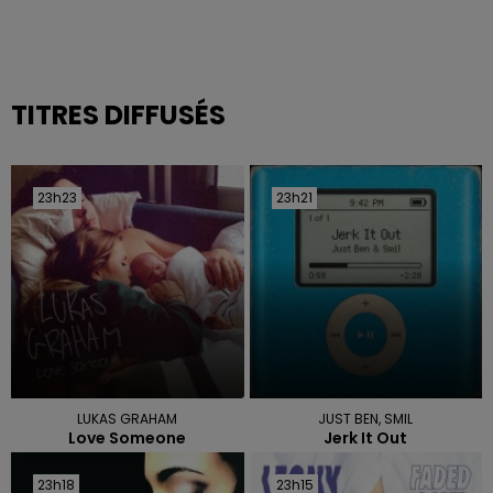
TITRES DIFFUSÉS
23h23
23h23
23h21
23h21
LUKAS GRAHAM
JUST BEN, SMIL
Love Someone
Jerk It Out
23h18
23h18
23h15
23h15