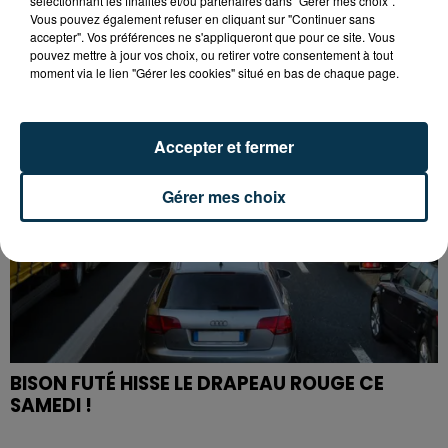
sélectionnant les finalités et/ou partenaires dans "Gérer mes choix".
PREMIÈRE VICTOIRE POUR NOS VERTS ?
Vous pouvez également refuser en cliquant sur "Continuer sans
accepter". Vos préférences ne s'appliqueront que pour ce site. Vous
pouvez mettre à jour vos choix, ou retirer votre consentement à tout
moment via le lien "Gérer les cookies" situé en bas de chaque page.
Accepter et fermer
Gérer mes choix
BISON FUTÉ HISSE LE DRAPEAU ROUGE CE
SAMEDI !