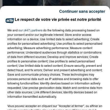
Continuer sans accepter
CYANOBACTÉRIES : LE PRÉFÊT PREND UN
Le respect de votre vie privée est notre priorité
ARRÊTÉ POUR LES ACTIVITÉS DE...
We and
our (447) partners
do the following data processing based on
your consent and/or our legitimate interest: Store and/or access
information on a device; Use limited data to select advertising; Create
profiles for personalised advertising; Use profiles to select personalised
advertising; Measure advertising performance; Measure content
performance; Understand audiences through statistics or combinations
of data from different sources; Develop and improve services; Create
profiles to personalise content; Use profiles to select personalised
content; Use limited data to select content; Ensure security, prevent and
detect fraud, and fix errors; Deliver and present advertising and content;
Save and communicate privacy choices. These technologies may
process personal data such as IP address and browsing data to offer
following functionalities: Identify devices based on information actively
requested; Use precise geolocation data; Match and combine data from
other data sources; Link different devices; Identify devices based on
information transmitted automatically.
Vous pouvez accepter en cliquant sur "Accepter et fermer", ou affiner en
L’ASSE RÉDUIT FACE À SOCHAUX, UNE