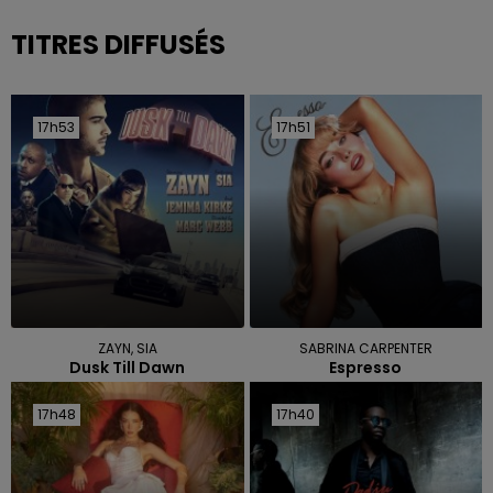
TITRES DIFFUSÉS
17h53
17h53
17h51
17h51
ZAYN, SIA
SABRINA CARPENTER
Dusk Till Dawn
Espresso
17h48
17h48
17h40
17h40