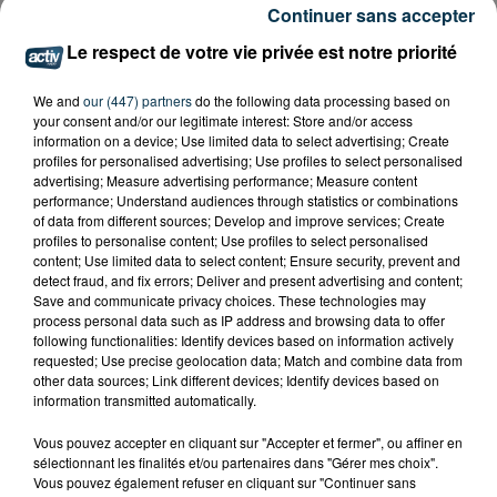
Continuer sans accepter
ARRÊTÉ POUR LES ACTIVITÉS DE...
Le respect de votre vie privée est notre priorité
We and
our (447) partners
do the following data processing based on
your consent and/or our legitimate interest: Store and/or access
information on a device; Use limited data to select advertising; Create
profiles for personalised advertising; Use profiles to select personalised
advertising; Measure advertising performance; Measure content
performance; Understand audiences through statistics or combinations
of data from different sources; Develop and improve services; Create
profiles to personalise content; Use profiles to select personalised
content; Use limited data to select content; Ensure security, prevent and
detect fraud, and fix errors; Deliver and present advertising and content;
Save and communicate privacy choices. These technologies may
process personal data such as IP address and browsing data to offer
following functionalities: Identify devices based on information actively
requested; Use precise geolocation data; Match and combine data from
other data sources; Link different devices; Identify devices based on
information transmitted automatically.
L’ASSE RÉDUIT FACE À SOCHAUX, UNE
Vous pouvez accepter en cliquant sur "Accepter et fermer", ou affiner en
PREMIÈRE VICTOIRE POUR NOS VERTS ?
sélectionnant les finalités et/ou partenaires dans "Gérer mes choix".
Vous pouvez également refuser en cliquant sur "Continuer sans