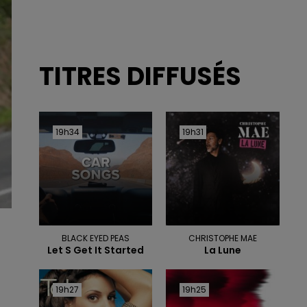
TITRES DIFFUSÉS
19h34
19h34
19h31
19h31
BLACK EYED PEAS
CHRISTOPHE MAE
Let S Get It Started
La Lune
19h27
19h27
19h25
19h25