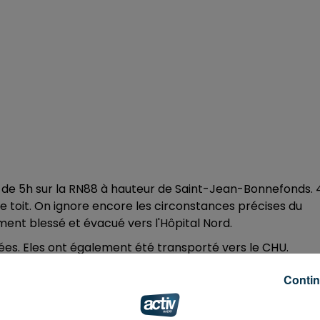
 de 5h sur la RN88 à hauteur de Saint-Jean-Bonnefonds. 
r le toit. On ignore encore les circonstances précises du
ent blessé et évacué vers l'Hôpital Nord.
es. Eles ont également été transporté vers le CHU.
endant plus de deux heures, elle a finalement repris aux
Contin