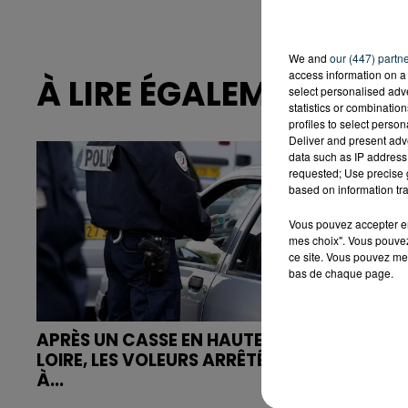
We and
our (447) partn
access information on a 
À LIRE ÉGALEMENT
select personalised ad
statistics or combinatio
profiles to select person
Deliver and present adv
data such as IP address 
requested; Use precise g
based on information tra
Vous pouvez accepter en 
mes choix". Vous pouvez
ce site. Vous pouvez met
bas de chaque page.
APRÈS UN CASSE EN HAUTE-
SAINT-ETIE
LOIRE, LES VOLEURS ARRÊTÉS
FEU RUE R
À...
LE SECTEUR