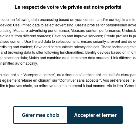
Le respect de votre vie privée est notre priorité
ers
do the following data processing based on your consent and/or our legitimate int
device; Use limited data to select advertising; Create profiles for personalised adver
vertising; Measure advertising performance; Measure content performance; Unders
ns of data from different sources; Develop and improve services; Create profiles to 
alised content; Use limited data to select content; Ensure security, prevent and detect
ertising and content; Save and communicate privacy choices. These technologies
and browsing data to offer following functionalities: Identify devices based on infor
eolocation data; Match and combine data from other data sources; Link different de
nsmitted automatically.
cliquant sur "Accepter et fermer", ou affiner en sélectionnant les finalités et/ou pa
 également refuser en cliquant sur "Continuer sans accepter". Vos préférences ne 
tre à jour vos choix, ou retirer votre consentement à tout moment via le lien "Gérer 
NNE : DÉPART DE
ASSE : UN COMMUNIQUÉ
Gérer mes choix
Accepter et fermer
OGER SALENGRO,
COMMUN POUR DEMANDE
 À ÉVITER
LE DÉPART DE PIERRE EKW