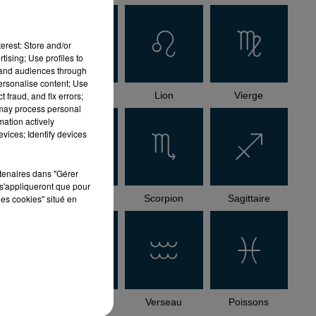
erest: Store and/or
tising; Use profiles to
tand audiences through
personalise content; Use
Cancer
Lion
Vierge
 fraud, and fix errors;
 may process personal
mation actively
vices; Identify devices
rtenaires dans "Gérer
s'appliqueront que pour
les cookies" situé en
Balance
Scorpion
Sagittaire
R
AH
Capricorne
Verseau
Poissons