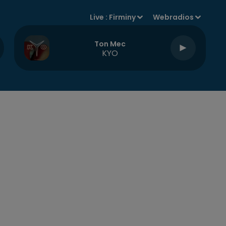
Live :
Firminy
Webradios
Ton Mec
KYO
R