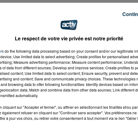
Contin
Le respect de votre vie privée est notre priorité
ers
do the following data processing based on your consent and/or our legitimate int
device; Use limited data to select advertising; Create profiles for personalised adver
vertising; Measure advertising performance; Measure content performance; Unders
ns of data from different sources; Develop and improve services; Create profiles to 
alised content; Use limited data to select content; Ensure security, prevent and detect
ertising and content; Save and communicate privacy choices. These technologies
and browsing data to offer following functionalities: Identify devices based on infor
eolocation data; Match and combine data from other data sources; Link different de
nsmitted automatically.
cliquant sur "Accepter et fermer", ou affiner en sélectionnant les finalités et/ou pa
 également refuser en cliquant sur "Continuer sans accepter". Vos préférences ne 
tre à jour vos choix, ou retirer votre consentement à tout moment via le lien "Gérer 