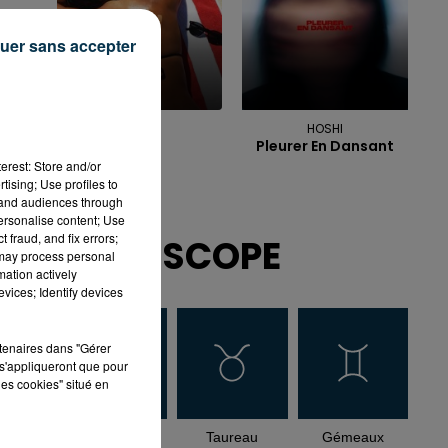
uer sans accepter
GIMS
HOSHI
Soleil
Pleurer En Dansant
erest: Store and/or
tising; Use profiles to
tand audiences through
personalise content; Use
 fraud, and fix errors;
HOROSCOPE
 may process personal
mation actively
vices; Identify devices
rtenaires dans "Gérer
s'appliqueront que pour
les cookies" situé en
Bélier
Taureau
Gémeaux