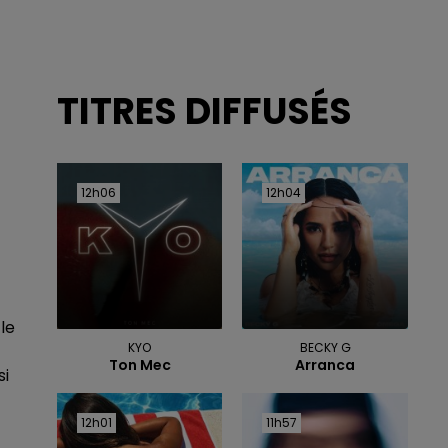
TITRES DIFFUSÉS
12h06
12h06
12h04
12h04
le
KYO
BECKY G
Ton Mec
Arranca
si
12h01
12h01
11h57
11h57