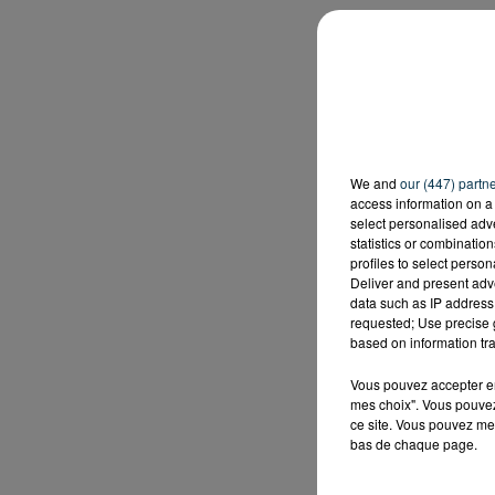
We and
our (447) partn
access information on a 
select personalised ad
statistics or combinatio
profiles to select person
Deliver and present adv
data such as IP address 
requested; Use precise g
based on information tra
Vous pouvez accepter en 
mes choix". Vous pouvez
ce site. Vous pouvez met
bas de chaque page.