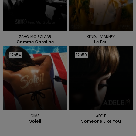
ZAHO, MC SOLAAR
KENDJI, VIANNEY
Comme Caroline
Le Feu
12h54
12h54
12h50
12h50
GIMS
ADELE
Soleil
Someone Like You