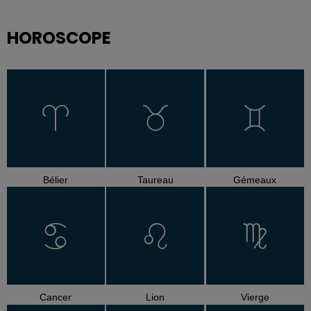
HOROSCOPE
Bélier
Taureau
Gémeaux
Cancer
Lion
Vierge