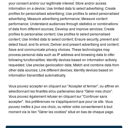
your consent and/or our legitimate interest: Store and/or access
information on a device; Use limited data to select advertising; Create
profiles for personalised advertising; Use profiles to select personalised
advertising; Measure advertising performance; Measure content
performance; Understand audiences through statistics or combinations
of data from different sources; Develop and improve services; Create
profiles to personalise content; Use profiles to select personalised
content; Use limited data to select content; Ensure security, prevent and
detect fraud, and fix errors; Deliver and present advertising and content;
Save and communicate privacy choices. These technologies may
process personal data such as IP address and browsing data to offer
following functionalities: Identify devices based on information actively
requested; Use precise geolocation data; Match and combine data from
other data sources; Link different devices; Identify devices based on
information transmitted automatically.
Vous pouvez accepter en cliquant sur "Accepter et fermer", ou affiner en
BISON FUTÉ HISSE LE DRAPEAU ROUGE CE
sélectionnant les finalités et/ou partenaires dans "Gérer mes choix".
SAMEDI !
Vous pouvez également refuser en cliquant sur "Continuer sans
accepter". Vos préférences ne s'appliqueront que pour ce site. Vous
pouvez mettre à jour vos choix, ou retirer votre consentement à tout
moment via le lien "Gérer les cookies" situé en bas de chaque page.