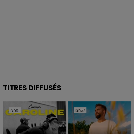
TITRES DIFFUSÉS
13h01
13h01
12h57
12h57