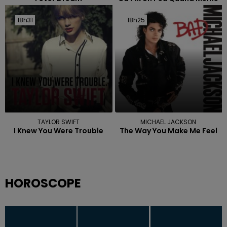
18h31
18h31
18h25
18h25
TAYLOR SWIFT
MICHAEL JACKSON
I Knew You Were Trouble
The Way You Make Me Feel
HOROSCOPE