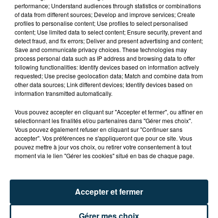
performance; Understand audiences through statistics or combinations
SAINT-ETIENNE : UN ENFANT DÉCÈDE APRÈS
of data from different sources; Develop and improve services; Create
UNE CHUTE DU 8E ÉTAGE
profiles to personalise content; Use profiles to select personalised
content; Use limited data to select content; Ensure security, prevent and
detect fraud, and fix errors; Deliver and present advertising and content;
Save and communicate privacy choices. These technologies may
process personal data such as IP address and browsing data to offer
following functionalities: Identify devices based on information actively
requested; Use precise geolocation data; Match and combine data from
other data sources; Link different devices; Identify devices based on
information transmitted automatically.
Vous pouvez accepter en cliquant sur "Accepter et fermer", ou affiner en
sélectionnant les finalités et/ou partenaires dans "Gérer mes choix".
Vous pouvez également refuser en cliquant sur "Continuer sans
accepter". Vos préférences ne s'appliqueront que pour ce site. Vous
pouvez mettre à jour vos choix, ou retirer votre consentement à tout
moment via le lien "Gérer les cookies" situé en bas de chaque page.
Accepter et fermer
15 000 PERSONNES ATTENDUES À
MONTBRISON POUR LE TOUR DE FRANCE
Gérer mes choix