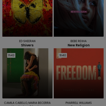
ED SHEERAN
BEBE REXHA
Shivers
New Religion
1h43
1h43
1h40
1h40
CAMILA CABELLO, MARIA BECERRA
PHARRELL WILLIAMS