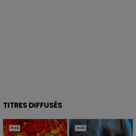
TITRES DIFFUSÉS
1h49
1h49
1h46
1h46