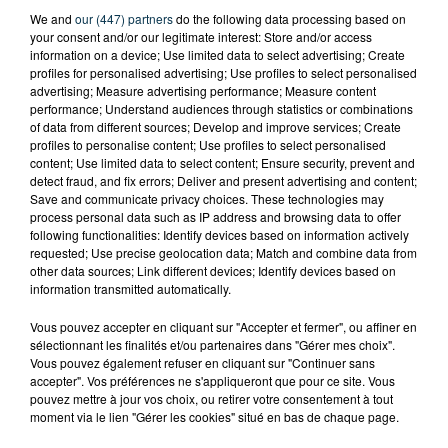
We and
our (447) partners
do the following data processing based on
your consent and/or our legitimate interest: Store and/or access
information on a device; Use limited data to select advertising; Create
profiles for personalised advertising; Use profiles to select personalised
advertising; Measure advertising performance; Measure content
performance; Understand audiences through statistics or combinations
of data from different sources; Develop and improve services; Create
profiles to personalise content; Use profiles to select personalised
content; Use limited data to select content; Ensure security, prevent and
detect fraud, and fix errors; Deliver and present advertising and content;
Save and communicate privacy choices. These technologies may
SAINT-ETIENNE : UN ENFANT DÉCÈDE APRÈS
process personal data such as IP address and browsing data to offer
following functionalities: Identify devices based on information actively
UNE CHUTE DU 8E ÉTAGE
requested; Use precise geolocation data; Match and combine data from
other data sources; Link different devices; Identify devices based on
information transmitted automatically.
Vous pouvez accepter en cliquant sur "Accepter et fermer", ou affiner en
sélectionnant les finalités et/ou partenaires dans "Gérer mes choix".
Vous pouvez également refuser en cliquant sur "Continuer sans
accepter". Vos préférences ne s'appliqueront que pour ce site. Vous
pouvez mettre à jour vos choix, ou retirer votre consentement à tout
moment via le lien "Gérer les cookies" situé en bas de chaque page.