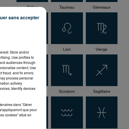
Bélier
Taureau
Gémeaux
uer sans accepter
,
Cancer
Lion
Vierge
erest: Store and/or
tising; Use profiles to
tand audiences through
personalise content; Use
 fraud, and fix errors;
 may process personal
mation actively
vices; Identify devices
Balance
Scorpion
Sagittaire
rtenaires dans "Gérer
s'appliqueront que pour
les cookies" situé en