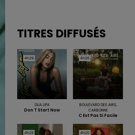
TITRES DIFFUSÉS
4h29
4h29
4h26
4h26
DUA LIPA
BOULEVARD DES AIRS,
Don T Start Now
CARBONNE
C Est Pas Si Facile
4h23
4h23
4h20
4h20