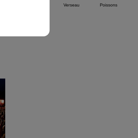
Capricorne
Verseau
Poissons