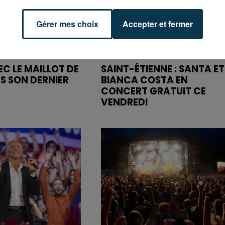
Gérer mes choix
Accepter et fermer
C LE MAILLOT DE
SAINT-ÉTIENNE : SANTA ET
NS SON DERNIER
BIANCA COSTA EN
CONCERT GRATUIT CE
VENDREDI