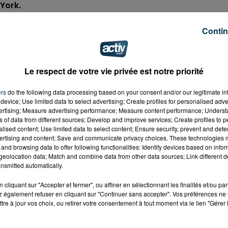
 York.
pour la première fois sur les circonstances de son viol «
Contin
re qu’une jeune fille de 19 ans. Arrivée à New York, elle a
er » et qu’un « mec très sympathique l’a aidée ». Innocente
au et l’agresse sexuellement.
Le respect de votre vie privée est notre priorité
 40 ans pour parler de son viol ?
ers
do the following data processing based on your consent and/or our legitimate int
device; Use limited data to select advertising; Create profiles for personalised adver
vertising; Measure advertising performance; Measure content performance; Unders
ns of data from different sources; Develop and improve services; Create profiles to 
alised content; Use limited data to select content; Ensure security, prevent and detect
ertising and content; Save and communicate privacy choices. These technologies
and browsing data to offer following functionalities: Identify devices based on infor
eolocation data; Match and combine data from other data sources; Link different de
nsmitted automatically.
cliquant sur "Accepter et fermer", ou affiner en sélectionnant les finalités et/ou pa
 également refuser en cliquant sur "Continuer sans accepter". Vos préférences ne 
tre à jour vos choix, ou retirer votre consentement à tout moment via le lien "Gérer 