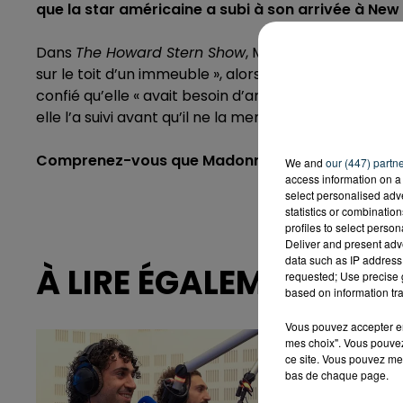
que la star américaine a subi à son arrivée à New
Dans
The Howard Stern Show
, Madonna est revenue 
sur le toit d’un immeuble », alors qu’elle n’était enco
confié qu’elle « avait besoin d’argent pour téléphon
elle l’a suivi avant qu’il ne la menace avec un coute
Comprenez-vous que Madonna ait attendu presque
We and
our (447) partn
access information on a 
select personalised ad
statistics or combinatio
profiles to select person
Deliver and present adv
data such as IP address 
À LIRE ÉGALEMENT
requested; Use precise g
based on information tra
Vous pouvez accepter en 
mes choix". Vous pouvez
ce site. Vous pouvez met
bas de chaque page.