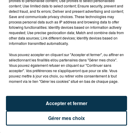
profiles to personalise content; Use profiles to select personalised
CYANOBACTÉRIES : LE PRÉFÊT PREND UN
content; Use limited data to select content; Ensure security, prevent and
ARRÊTÉ POUR LES ACTIVITÉS DE...
detect fraud, and fix errors; Deliver and present advertising and content;
Save and communicate privacy choices. These technologies may
process personal data such as IP address and browsing data to offer
following functionalities: Identify devices based on information actively
requested; Use precise geolocation data; Match and combine data from
other data sources; Link different devices; Identify devices based on
information transmitted automatically.
Vous pouvez accepter en cliquant sur "Accepter et fermer", ou affiner en
sélectionnant les finalités et/ou partenaires dans "Gérer mes choix".
Vous pouvez également refuser en cliquant sur "Continuer sans
accepter". Vos préférences ne s'appliqueront que pour ce site. Vous
pouvez mettre à jour vos choix, ou retirer votre consentement à tout
moment via le lien "Gérer les cookies" situé en bas de chaque page.
Accepter et fermer
Gérer mes choix
L’ASSE RÉDUIT FACE À SOCHAUX, UNE
PREMIÈRE VICTOIRE POUR NOS VERTS ?