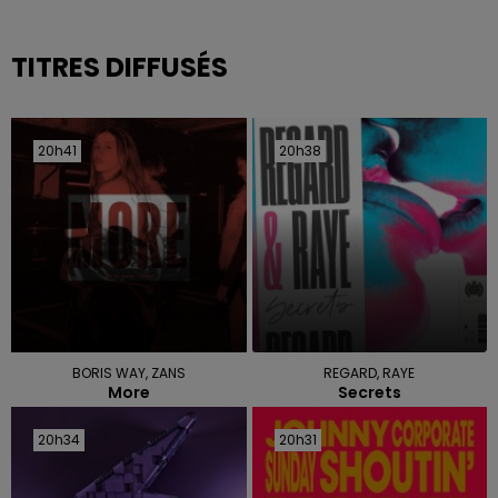
TITRES DIFFUSÉS
20h41
20h41
20h38
20h38
BORIS WAY, ZANS
REGARD, RAYE
More
Secrets
20h34
20h34
20h31
20h31