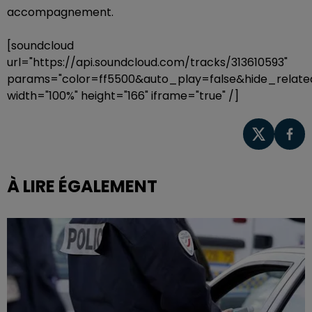
accompagnement.
[soundcloud
url="https://api.soundcloud.com/tracks/313610593"
params="color=ff5500&auto_play=false&hide_rela
width="100%" height="166" iframe="true" /]
À LIRE ÉGALEMENT