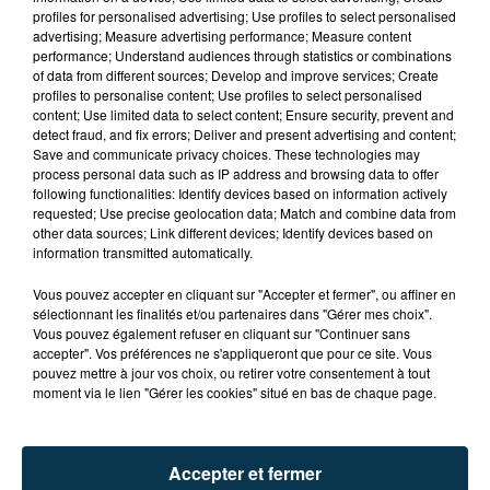
profiles for personalised advertising; Use profiles to select personalised
advertising; Measure advertising performance; Measure content
performance; Understand audiences through statistics or combinations
of data from different sources; Develop and improve services; Create
profiles to personalise content; Use profiles to select personalised
content; Use limited data to select content; Ensure security, prevent and
detect fraud, and fix errors; Deliver and present advertising and content;
Save and communicate privacy choices. These technologies may
process personal data such as IP address and browsing data to offer
following functionalities: Identify devices based on information actively
requested; Use precise geolocation data; Match and combine data from
other data sources; Link different devices; Identify devices based on
TITRES DIFFUSÉS
information transmitted automatically.
Vous pouvez accepter en cliquant sur "Accepter et fermer", ou affiner en
sélectionnant les finalités et/ou partenaires dans "Gérer mes choix".
Vous pouvez également refuser en cliquant sur "Continuer sans
22h03
22h03
22h00
22h00
accepter". Vos préférences ne s'appliqueront que pour ce site. Vous
pouvez mettre à jour vos choix, ou retirer votre consentement à tout
moment via le lien "Gérer les cookies" situé en bas de chaque page.
Accepter et fermer