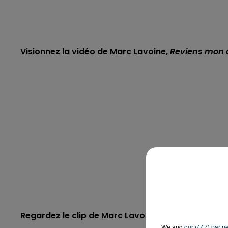
Visionnez la vidéo de Marc Lavoine,
Reviens mon
Regardez le clip de Marc Lavoine,
La semaine pro
We and
our (447) partn