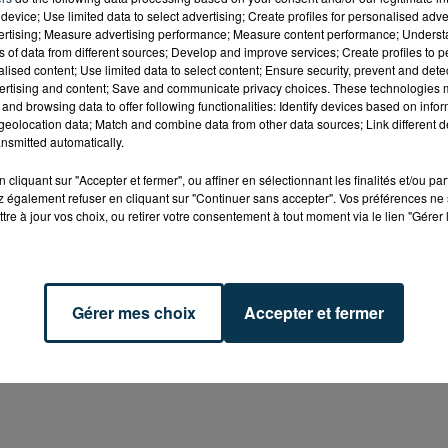
device; Use limited data to select advertising; Create profiles for personalised adver
vertising; Measure advertising performance; Measure content performance; Unders
ns of data from different sources; Develop and improve services; Create profiles to 
alised content; Use limited data to select content; Ensure security, prevent and detect
ertising and content; Save and communicate privacy choices. These technologies
and browsing data to offer following functionalities: Identify devices based on infor
eolocation data; Match and combine data from other data sources; Link different de
nsmitted automatically.
cliquant sur "Accepter et fermer", ou affiner en sélectionnant les finalités et/ou pa
 également refuser en cliquant sur "Continuer sans accepter". Vos préférences ne 
tre à jour vos choix, ou retirer votre consentement à tout moment via le lien "Gérer 
Gérer mes choix
Accepter et fermer