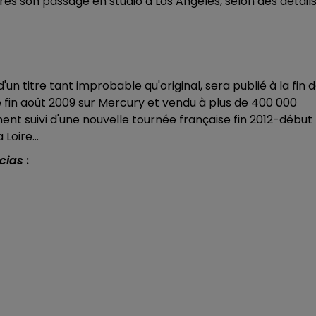
rès son passage en studio à Los Angeles, selon des détail
n titre tant improbable qu'original, sera publié à la fin 
té fin août 2009 sur Mercury et vendu à plus de 400 000
t suivi d'une nouvelle tournée française fin 2012-début
Loire...
cias
: