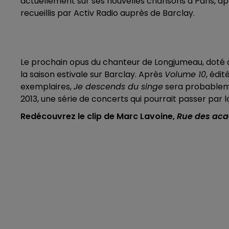
actuellement sur ses nouvelles chansons à Paris, ap
recueillis par Activ Radio auprès de Barclay.
Le prochain opus du chanteur de Longjumeau, doté d'u
la saison estivale sur Barclay. Après
Volume 10
, édi
exemplaires,
Je descends du singe
sera probablemen
2013, une série de concerts qui pourrait passer par la 
Redécouvrez le clip de Marc Lavoine,
Rue des aca