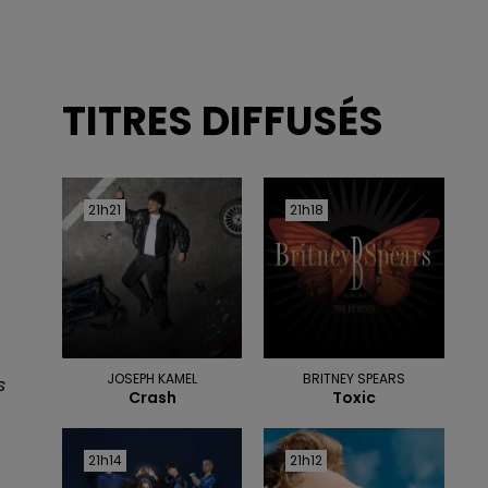
TITRES DIFFUSÉS
21h21
21h21
21h18
21h18
JOSEPH KAMEL
BRITNEY SPEARS
s
Crash
Toxic
21h14
21h14
21h12
21h12