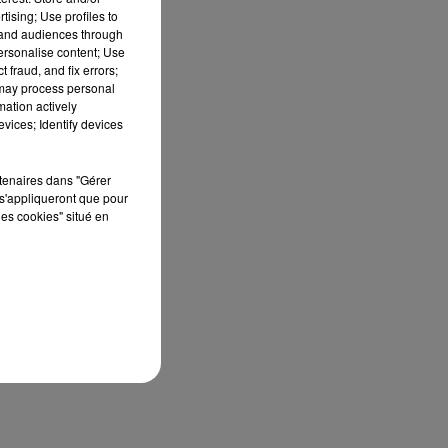
tising; Use profiles to
tand audiences through
personalise content; Use
 fraud, and fix errors;
 may process personal
mation actively
vices; Identify devices
rtenaires dans "Gérer
s'appliqueront que pour
les cookies" situé en