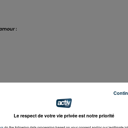
 amour
:
Contin
Le respect de votre vie privée est notre priorité
chaine
:
ers
do the following data processing based on your consent and/or our legitimate int