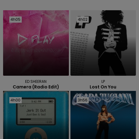
4h05
4h05
4h02
4h02
ED SHEERAN
LP
Camera (radio Edit)
Lost On You
4h00
4h00
3h56
3h56