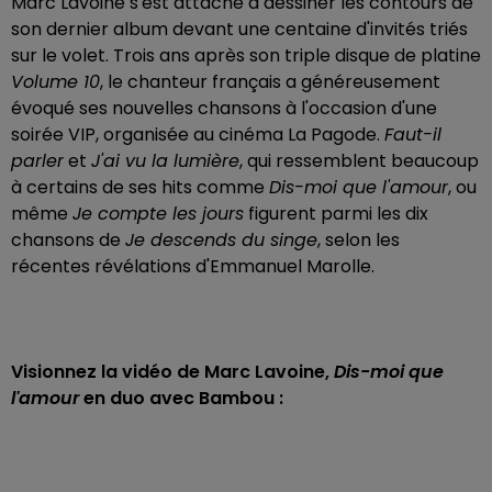
Marc Lavoine s'est attaché à dessiner les contours de
son dernier album devant une centaine d'invités triés
sur le volet. Trois ans après son triple disque de platine
Volume 10
, le chanteur français a généreusement
évoqué ses nouvelles chansons à l'occasion d'une
soirée VIP, organisée au cinéma La Pagode.
Faut-il
parler
et
J'ai vu la lumière
, qui ressemblent beaucoup
à certains de ses hits comme
Dis-moi que l'amour
, ou
même
Je compte les jours
figurent parmi les dix
chansons de
Je descends du singe
, selon les
récentes révélations d'Emmanuel Marolle.
Visionnez la vidéo de Marc Lavoine,
Dis-moi que
l'amour
en duo avec Bambou :