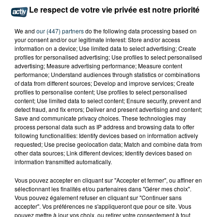
Le respect de votre vie privée est notre priorité
SAINT-ÉTIENNE : SANTA ET BIANCA COSTA EN
CONCERT GRATUIT CE VENDREDI
We and
our (447) partners
do the following data processing based on
your consent and/or our legitimate interest: Store and/or access
information on a device; Use limited data to select advertising; Create
profiles for personalised advertising; Use profiles to select personalised
advertising; Measure advertising performance; Measure content
performance; Understand audiences through statistics or combinations
of data from different sources; Develop and improve services; Create
profiles to personalise content; Use profiles to select personalised
content; Use limited data to select content; Ensure security, prevent and
detect fraud, and fix errors; Deliver and present advertising and content;
Save and communicate privacy choices. These technologies may
process personal data such as IP address and browsing data to offer
following functionalities: Identify devices based on information actively
requested; Use precise geolocation data; Match and combine data from
other data sources; Link different devices; Identify devices based on
information transmitted automatically.
Vous pouvez accepter en cliquant sur "Accepter et fermer", ou affiner en
sélectionnant les finalités et/ou partenaires dans "Gérer mes choix".
Vous pouvez également refuser en cliquant sur "Continuer sans
LA BOUM DÉBARQUE À SAINT-ETIENNE !
accepter". Vos préférences ne s'appliqueront que pour ce site. Vous
pouvez mettre à jour vos choix, ou retirer votre consentement à tout