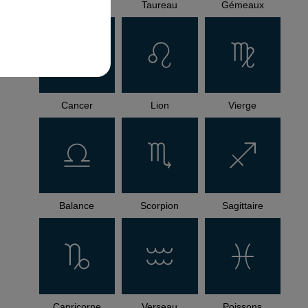
Bélier
Taureau
Gémeaux
Cancer
Lion
Vierge
Balance
Scorpion
Sagittaire
Capricorne
Verseau
Poissons