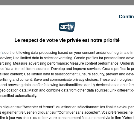
Contin
Le respect de votre vie privée est notre priorité
ers
do the following data processing based on your consent and/or our legitimate int
device; Use limited data to select advertising; Create profiles for personalised adver
vertising; Measure advertising performance; Measure content performance; Unders
ns of data from different sources; Develop and improve services; Create profiles to 
alised content; Use limited data to select content; Ensure security, prevent and detect
ertising and content; Save and communicate privacy choices. These technologies
and browsing data to offer following functionalities: Identify devices based on infor
eolocation data; Match and combine data from other data sources; Link different de
nsmitted automatically.
cliquant sur "Accepter et fermer", ou affiner en sélectionnant les finalités et/ou pa
 également refuser en cliquant sur "Continuer sans accepter". Vos préférences ne 
tre à jour vos choix, ou retirer votre consentement à tout moment via le lien "Gérer 