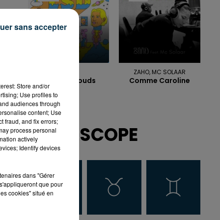
uer sans accepter
LSD
ZAHO, MC SOLAAR
Thunderclouds
Comme Caroline
erest: Store and/or
tising; Use profiles to
tand audiences through
personalise content; Use
 fraud, and fix errors;
HOROSCOPE
 may process personal
mation actively
vices; Identify devices
rtenaires dans "Gérer
s'appliqueront que pour
les cookies" situé en