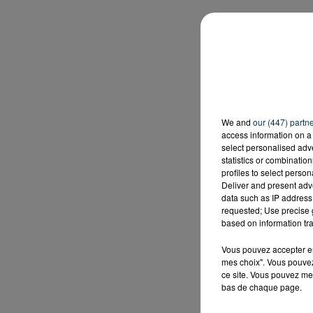
We and
our (447) partn
access information on a 
select personalised ad
statistics or combinatio
profiles to select person
Deliver and present adv
data such as IP address 
requested; Use precise g
based on information tra
Vous pouvez accepter en 
mes choix". Vous pouvez
ce site. Vous pouvez met
bas de chaque page.