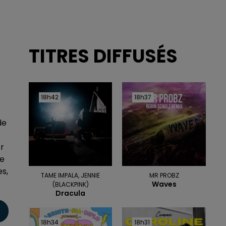
TITRES DIFFUSÉS
18h42
18h42
18h37
18h37
de
er
te
es,
TAME IMPALA, JENNIE
MR PROBZ
Waves
(BLACKPINK)
Dracula
18h34
18h34
18h31
18h31