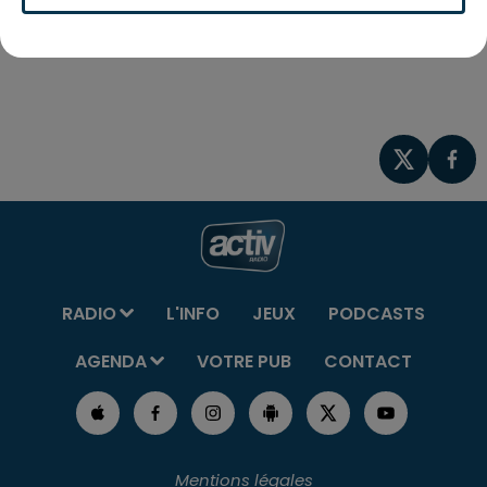
https://www.andrezieuxboutheonfc.com/
RADIO
L'INFO
JEUX
PODCASTS
AGENDA
VOTRE PUB
CONTACT
Mentions légales