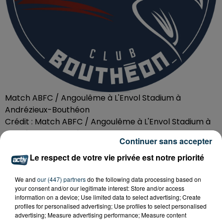
Match ABFC / Angoulême à L'Envol Stadium à
Andrézieux-Bouthéon
Crédit :
Match ABFC / Angoulême à L'Envol Stadium à
Andrézieux-Bouthéon
Continuer sans accepter
ABFC
Le respect de votre vie privée est notre priorité
Organisateur
https://www.andrezieuxboutheonf
We and
our (447) partners
do the following data processing based on
your consent and/or our legitimate interest: Store and/or access
information on a device; Use limited data to select advertising; Create
profiles for personalised advertising; Use profiles to select personalised
advertising; Measure advertising performance; Measure content
Ajouter à votre calendrier