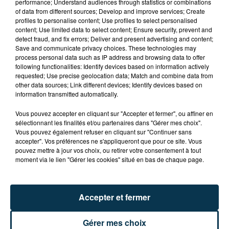
performance; Understand audiences through statistics or combinations
of data from different sources; Develop and improve services; Create
profiles to personalise content; Use profiles to select personalised
content; Use limited data to select content; Ensure security, prevent and
du
9 novembre 2024 à 20h00
detect fraud, and fix errors; Deliver and present advertising and content;
Date
Save and communicate privacy choices. These technologies may
au
9 novembre 2024 à 22h00
process personal data such as IP address and browsing data to offer
following functionalities: Identify devices based on information actively
requested; Use precise geolocation data; Match and combine data from
other data sources; Link different devices; Identify devices based on
L'Envol Stadium
information transmitted automatically.
Lieu
42160
Andrézieux-Bouthéon
Vous pouvez accepter en cliquant sur "Accepter et fermer", ou affiner en
sélectionnant les finalités et/ou partenaires dans "Gérer mes choix".
Vous pouvez également refuser en cliquant sur "Continuer sans
accepter". Vos préférences ne s'appliqueront que pour ce site. Vous
Tarif
Payant
pouvez mettre à jour vos choix, ou retirer votre consentement à tout
moment via le lien "Gérer les cookies" situé en bas de chaque page.
10ème journée de championnat de National 2
Accepter et fermer
(groupe A) pour l'ABFC qui joue contre
Angoulême, le samedi 9 novembre 2024 à 20H à
Gérer mes choix
L'Envol Stadium d'Andrézieux-Bouthéon.