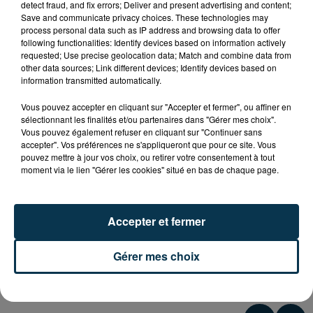
au
12 décembre 2025 à 23h00
detect fraud, and fix errors; Deliver and present advertising and content;
Save and communicate privacy choices. These technologies may
process personal data such as IP address and browsing data to offer
following functionalities: Identify devices based on information actively
requested; Use precise geolocation data; Match and combine data from
Halle André Vacheresse
Lieu
other data sources; Link different devices; Identify devices based on
42300
Roanne
information transmitted automatically.
Vous pouvez accepter en cliquant sur "Accepter et fermer", ou affiner en
sélectionnant les finalités et/ou partenaires dans "Gérer mes choix".
Tarif
Payant
Vous pouvez également refuser en cliquant sur "Continuer sans
accepter". Vos préférences ne s'appliqueront que pour ce site. Vous
pouvez mettre à jour vos choix, ou retirer votre consentement à tout
moment via le lien "Gérer les cookies" situé en bas de chaque page.
Vendredi 12 décembre 2025 à 20H, venez encourager
les Choraliens qui affronteront l'équipe de Hyères -
Accepter et fermer
Toulon, à la Halle André Vacheresse à Roanne, dans le
cadre de la 14ème journée du championnat Elite 2.
Gérer mes choix
Infos et billetterie
chorale-roanne.com