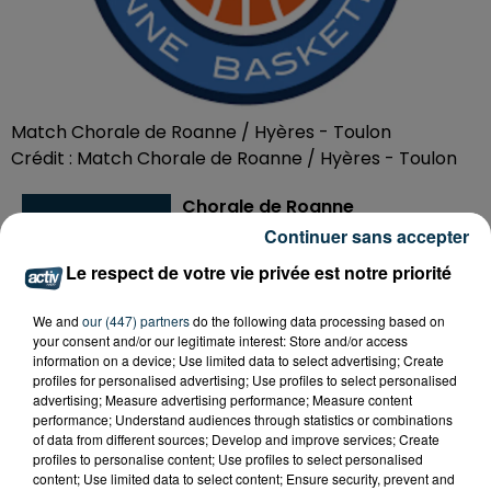
Match Chorale de Roanne / Hyères - Toulon
Crédit :
Match Chorale de Roanne / Hyères - Toulon
Chorale de Roanne
Continuer sans accepter
Organisateur
https://www.chorale-
roanne.com/
Le respect de votre vie privée est notre priorité
We and
our (447) partners
do the following data processing based on
your consent and/or our legitimate interest: Store and/or access
information on a device; Use limited data to select advertising; Create
Ajouter à votre calendrier
profiles for personalised advertising; Use profiles to select personalised
advertising; Measure advertising performance; Measure content
performance; Understand audiences through statistics or combinations
of data from different sources; Develop and improve services; Create
du
12 décembre 2025 à 20h00
profiles to personalise content; Use profiles to select personalised
Date
content; Use limited data to select content; Ensure security, prevent and