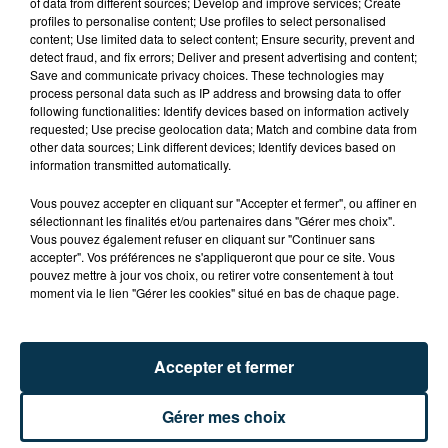
of data from different sources; Develop and improve services; Create
profiles to personalise content; Use profiles to select personalised
content; Use limited data to select content; Ensure security, prevent and
CYANOBACTÉRIES : LE PRÉFÊT PREND UN
detect fraud, and fix errors; Deliver and present advertising and content;
ARRÊTÉ POUR LES ACTIVITÉS DE...
Save and communicate privacy choices. These technologies may
process personal data such as IP address and browsing data to offer
following functionalities: Identify devices based on information actively
requested; Use precise geolocation data; Match and combine data from
other data sources; Link different devices; Identify devices based on
information transmitted automatically.
Vous pouvez accepter en cliquant sur "Accepter et fermer", ou affiner en
sélectionnant les finalités et/ou partenaires dans "Gérer mes choix".
Vous pouvez également refuser en cliquant sur "Continuer sans
accepter". Vos préférences ne s'appliqueront que pour ce site. Vous
pouvez mettre à jour vos choix, ou retirer votre consentement à tout
moment via le lien "Gérer les cookies" situé en bas de chaque page.
Accepter et fermer
Gérer mes choix
L’ASSE RÉDUIT FACE À SOCHAUX, UNE