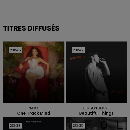
TITRES DIFFUSÉS
23h45
23h45
23h42
23h42
NAIKA
BENSON BOONE
One Track Mind
Beautiful Things
23h38
23h38
23h35
23h35