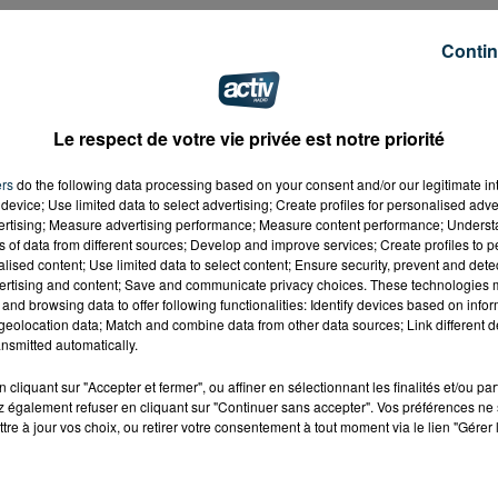
Contin
Le respect de votre vie privée est notre priorité
ers
do the following data processing based on your consent and/or our legitimate int
device; Use limited data to select advertising; Create profiles for personalised adver
vertising; Measure advertising performance; Measure content performance; Unders
ns of data from different sources; Develop and improve services; Create profiles to 
alised content; Use limited data to select content; Ensure security, prevent and detect
ertising and content; Save and communicate privacy choices. These technologies
and browsing data to offer following functionalities: Identify devices based on infor
eolocation data; Match and combine data from other data sources; Link different de
nsmitted automatically.
cliquant sur "Accepter et fermer", ou affiner en sélectionnant les finalités et/ou pa
 également refuser en cliquant sur "Continuer sans accepter". Vos préférences ne 
tre à jour vos choix, ou retirer votre consentement à tout moment via le lien "Gérer 