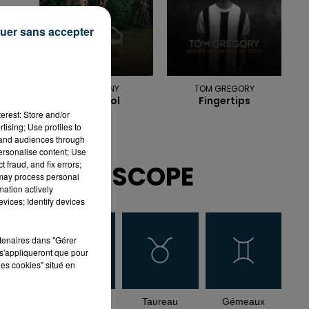
uer sans accepter
BAD BUNNY
TOM GREGORY
Nuevayol
Fingertips
erest: Store and/or
tising; Use profiles to
tand audiences through
personalise content; Use
 fraud, and fix errors;
HOROSCOPE
 may process personal
mation actively
vices; Identify devices
rtenaires dans "Gérer
s'appliqueront que pour
les cookies" situé en
Bélier
Taureau
Gémeaux