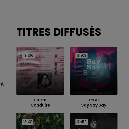
TITRES DIFFUSÉS
13h06
13h06
13h03
13h03
nt
i
LOUANE
KYGO
Conduire
Say Say Say
13h01
13h01
12h59
12h59