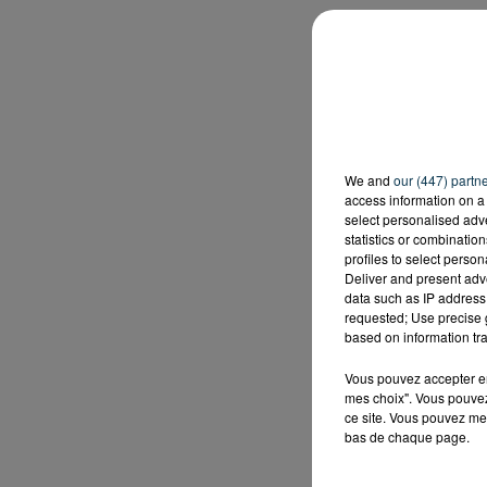
We and
our (447) partn
access information on a 
select personalised ad
statistics or combinatio
profiles to select person
Deliver and present adv
data such as IP address 
requested; Use precise g
based on information tra
Vous pouvez accepter en 
mes choix". Vous pouvez
ce site. Vous pouvez met
bas de chaque page.