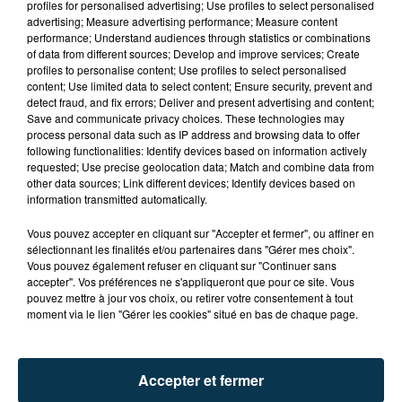
profiles for personalised advertising; Use profiles to select personalised
advertising; Measure advertising performance; Measure content
performance; Understand audiences through statistics or combinations
of data from different sources; Develop and improve services; Create
profiles to personalise content; Use profiles to select personalised
content; Use limited data to select content; Ensure security, prevent and
detect fraud, and fix errors; Deliver and present advertising and content;
Save and communicate privacy choices. These technologies may
process personal data such as IP address and browsing data to offer
following functionalities: Identify devices based on information actively
requested; Use precise geolocation data; Match and combine data from
TITRES DIFFUSÉS
other data sources; Link different devices; Identify devices based on
information transmitted automatically.
Vous pouvez accepter en cliquant sur "Accepter et fermer", ou affiner en
sélectionnant les finalités et/ou partenaires dans "Gérer mes choix".
11h30
11h30
11h27
11h27
Vous pouvez également refuser en cliquant sur "Continuer sans
accepter". Vos préférences ne s'appliqueront que pour ce site. Vous
pouvez mettre à jour vos choix, ou retirer votre consentement à tout
moment via le lien "Gérer les cookies" situé en bas de chaque page.
Accepter et fermer