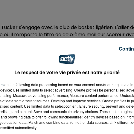
ucker s'engage avec le club de basket ligérien. L'ailier d
où il remporte le titre de deuxième meilleur scoreur av
Contin
ÛT
ochain pour la reprise de l'entrainement avant des match
 reprendra le 16 septembre prochain face à Cholet.
Le respect de votre vie privée est notre priorité
ers
do the following data processing based on your consent and/or our legitimate int
device; Use limited data to select advertising; Create profiles for personalised adver
 du dépôt de cookies que vous avez exprimé. Si vous
vertising; Measure advertising performance; Measure content performance; Unders
 votre accord en cliquant sur le bouton ci-dessous.
ns of data from different sources; Develop and improve services; Create profiles to 
alised content; Use limited data to select content; Ensure security, prevent and detect
ertising and content; Save and communicate privacy choices. These technologies
her l'élément
and browsing data to offer following functionalities: Identify devices based on infor
eolocation data; Match and combine data from other data sources; Link different de
nsmitted automatically.