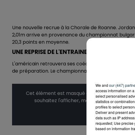
Une nouvelle recrue à la Chorale de Roanne. Jordan T
2,01m arrive en provenance du championnat bulgare 
20,3 points en moyenne.
UNE REPRISE DE L'ENTRAINEMENT DÉBUT AO
L'américain retrouvera ses coéquipiers le 6 août pr
de préparation. Le championnat de Betclic Elite lui
We and
our (447) partn
access information on a 
Cet élément est masqué compte-tenu du refus
select personalised ad
souhaitez l'afficher, merci de nous donner
statistics or combinatio
profiles to select person
Deliver and present adv
Affic
data such as IP address 
requested; Use precise g
based on information tra