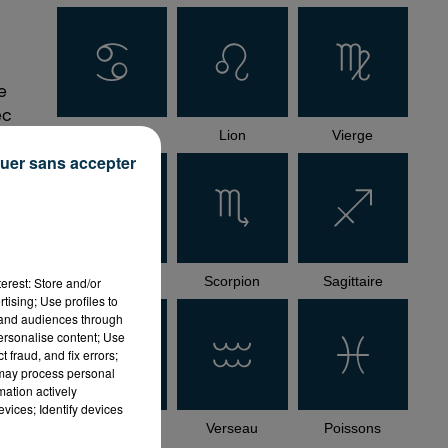
e
ec
Cancer
Lion
Vierge
uer sans accepter
s
Balance
Scorpion
Sagittaire
erest: Store and/or
tising; Use profiles to
tand audiences through
personalise content; Use
 fraud, and fix errors;
 may process personal
mation actively
vices; Identify devices
Capricorne
Verseau
Poissons