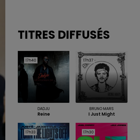
TITRES DIFFUSÉS
17h40
17h40
17h37
17h37
DADJU
BRUNO MARS
Reine
I Just Might
17h33
17h33
17h30
17h30