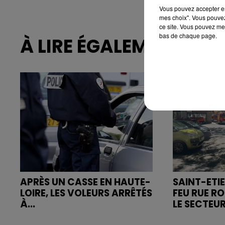
Vous pouvez accepter en 
mes choix". Vous pouvez
ce site. Vous pouvez met
bas de chaque page.
À LIRE ÉGALEMENT
APRÈS UN CASSE EN HAUTE-
SAINT-ETIE
LOIRE, LES VOLEURS ARRÊTÉS
FEU RUE R
À...
LE SECTEUR