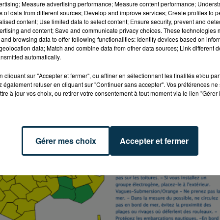
vertising; Measure advertising performance; Measure content performance; Unders
ns of data from different sources; Develop and improve services; Create profiles to 
alised content; Use limited data to select content; Ensure security, prevent and detect
ertising and content; Save and communicate privacy choices. These technologies
and browsing data to offer following functionalities: Identify devices based on infor
eolocation data; Match and combine data from other data sources; Link different de
nsmitted automatically.
cliquant sur "Accepter et fermer", ou affiner en sélectionnant les finalités et/ou pa
 également refuser en cliquant sur "Continuer sans accepter". Vos préférences ne 
tre à jour vos choix, ou retirer votre consentement à tout moment via le lien "Gérer 
Gérer mes choix
Accepter et fermer