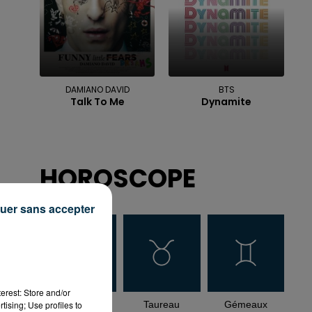
DAMIANO DAVID
BTS
Talk To Me
Dynamite
HOROSCOPE
uer sans accepter
es
erest: Store and/or
tising; Use profiles to
Bélier
Taureau
Gémeaux