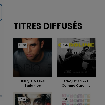
TITRES DIFFUSÉS
2h20
2h20
2h17
2h17
ENRIQUE IGLESIAS
ZAHO, MC SOLAAR
Bailamos
Comme Caroline
2h14
2h14
2h11
2h11