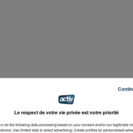
Contin
r Météo France pour vents violents.
On attend des rafal
ent. La situation devrait s’apaiser dans l'après-midi. Au
Le respect de votre vie privée est notre priorité
nce orange, trois en vigilance rouge : la Charente, la
s'abat sur le sud-ouest,
250 000 foyers étaient privés
ers
do the following data processing based on your consent and/or our legitimate int
iter vos déplacements et de diminuer votre vitesse sur la
device; Use limited data to select advertising; Create profiles for personalised adver