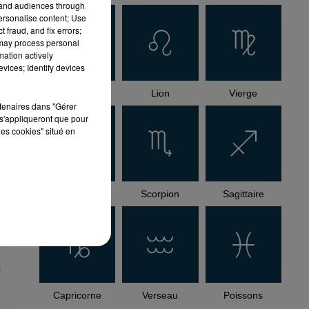
tand audiences through
personalise content; Use
 fraud, and fix errors;
 may process personal
mation actively
vices; Identify devices
Cancer
Lion
Vierge
rtenaires dans "Gérer
s'appliqueront que pour
les cookies" situé en
Balance
Scorpion
Sagittaire
Capricorne
Verseau
Poissons