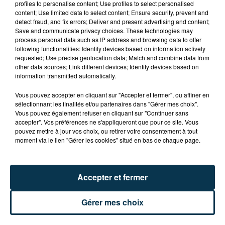
APRÈS UN CASSE EN HAUTE-LOIRE, LES
profiles to personalise content; Use profiles to select personalised
content; Use limited data to select content; Ensure security, prevent and
VOLEURS ARRÊTÉS À...
detect fraud, and fix errors; Deliver and present advertising and content;
Save and communicate privacy choices. These technologies may
process personal data such as IP address and browsing data to offer
following functionalities: Identify devices based on information actively
requested; Use precise geolocation data; Match and combine data from
other data sources; Link different devices; Identify devices based on
information transmitted automatically.
Vous pouvez accepter en cliquant sur "Accepter et fermer", ou affiner en
sélectionnant les finalités et/ou partenaires dans "Gérer mes choix".
Vous pouvez également refuser en cliquant sur "Continuer sans
accepter". Vos préférences ne s'appliqueront que pour ce site. Vous
pouvez mettre à jour vos choix, ou retirer votre consentement à tout
moment via le lien "Gérer les cookies" situé en bas de chaque page.
Accepter et fermer
SAINT-ETIENNE : DÉPART DE FEU RUE ROGER
Gérer mes choix
SALENGRO, LE SECTEUR À ÉVITER