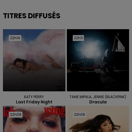
TITRES DIFFUSÉS
22h14
22h14
22h11
22h11
KATY PERRY
TAME IMPALA, JENNIE (BLACKPINK)
Last Friday Night
Dracula
22h09
22h09
22h06
22h06