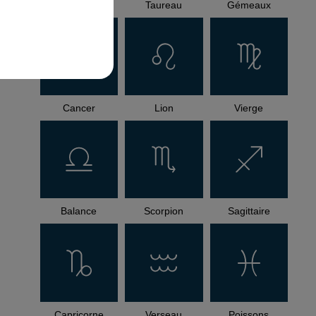
Bélier
Taureau
Gémeaux
Cancer
Lion
Vierge
Balance
Scorpion
Sagittaire
Capricorne
Verseau
Poissons