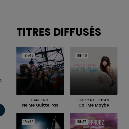
TITRES DIFFUSÉS
18h49
18h49
18h46
18h46
s
CARBONNE
CARLY RAE JEPSEN
Ne Me Quitte Pas
Call Me Maybe
18h42
18h42
18h37
18h37