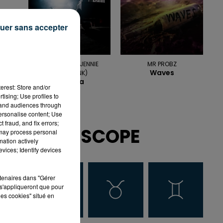
uer sans accepter
TAME IMPALA, JENNIE
MR PROBZ
Waves
(BLACKPINK)
Dracula
erest: Store and/or
tising; Use profiles to
tand audiences through
personalise content; Use
 fraud, and fix errors;
HOROSCOPE
 may process personal
mation actively
vices; Identify devices
rtenaires dans "Gérer
s'appliqueront que pour
les cookies" situé en