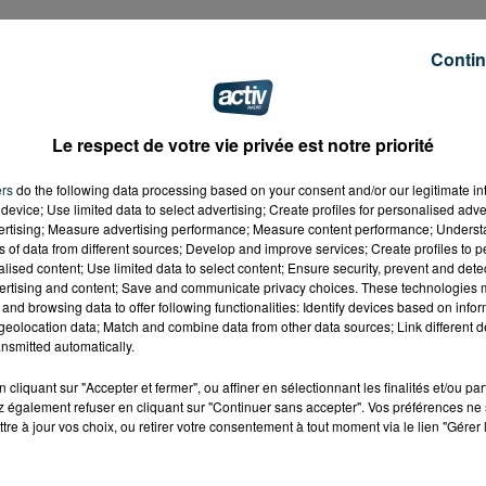
Contin
Le respect de votre vie privée est notre priorité
ers
do the following data processing based on your consent and/or our legitimate int
device; Use limited data to select advertising; Create profiles for personalised adver
vertising; Measure advertising performance; Measure content performance; Unders
ns of data from different sources; Develop and improve services; Create profiles to 
alised content; Use limited data to select content; Ensure security, prevent and detect
ertising and content; Save and communicate privacy choices. These technologies
and browsing data to offer following functionalities: Identify devices based on infor
eolocation data; Match and combine data from other data sources; Link different de
nsmitted automatically.
cliquant sur "Accepter et fermer", ou affiner en sélectionnant les finalités et/ou pa
 également refuser en cliquant sur "Continuer sans accepter". Vos préférences ne 
tre à jour vos choix, ou retirer votre consentement à tout moment via le lien "Gérer 