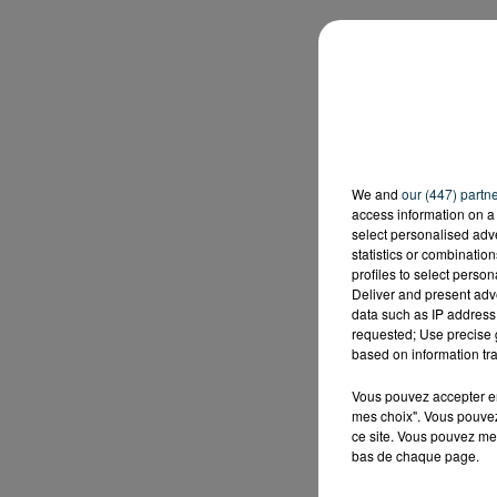
We and
our (447) partn
access information on a 
select personalised ad
statistics or combinatio
profiles to select person
Deliver and present adv
data such as IP address 
requested; Use precise g
based on information tra
Vous pouvez accepter en 
mes choix". Vous pouvez
ce site. Vous pouvez met
bas de chaque page.