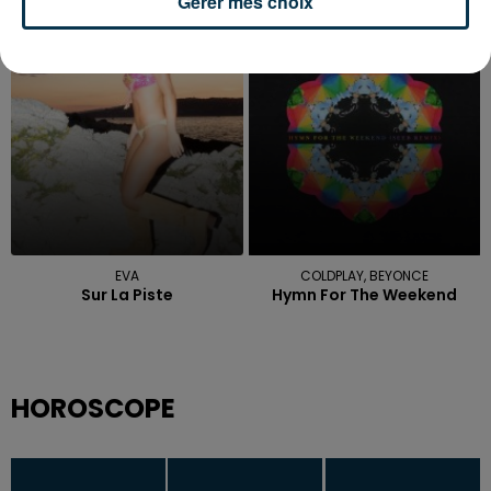
Gérer mes choix
Praise You
Tous Les Memes
14h15
14h15
14h08
14h08
EVA
COLDPLAY, BEYONCE
Sur La Piste
Hymn For The Weekend
HOROSCOPE