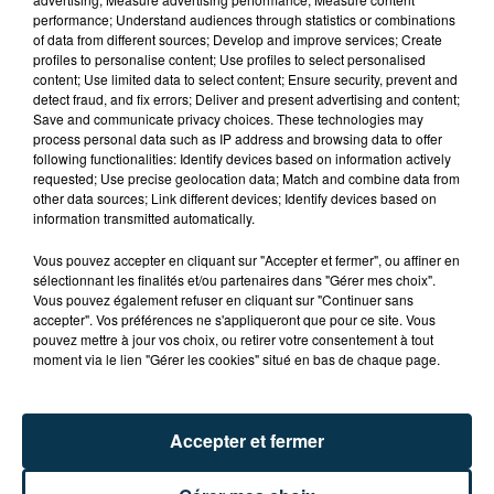
performance; Understand audiences through statistics or combinations
of data from different sources; Develop and improve services; Create
profiles to personalise content; Use profiles to select personalised
content; Use limited data to select content; Ensure security, prevent and
detect fraud, and fix errors; Deliver and present advertising and content;
Save and communicate privacy choices. These technologies may
process personal data such as IP address and browsing data to offer
following functionalities: Identify devices based on information actively
TITRES DIFFUSÉS
requested; Use precise geolocation data; Match and combine data from
other data sources; Link different devices; Identify devices based on
information transmitted automatically.
Vous pouvez accepter en cliquant sur "Accepter et fermer", ou affiner en
14h21
14h21
14h18
14h18
sélectionnant les finalités et/ou partenaires dans "Gérer mes choix".
Vous pouvez également refuser en cliquant sur "Continuer sans
accepter". Vos préférences ne s'appliqueront que pour ce site. Vous
pouvez mettre à jour vos choix, ou retirer votre consentement à tout
moment via le lien "Gérer les cookies" situé en bas de chaque page.
Accepter et fermer
FATBOY SLIM
STROMAE