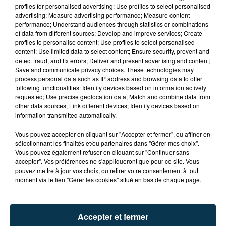
profiles for personalised advertising; Use profiles to select personalised
advertising; Measure advertising performance; Measure content
performance; Understand audiences through statistics or combinations
of data from different sources; Develop and improve services; Create
profiles to personalise content; Use profiles to select personalised
content; Use limited data to select content; Ensure security, prevent and
detect fraud, and fix errors; Deliver and present advertising and content;
Save and communicate privacy choices. These technologies may
process personal data such as IP address and browsing data to offer
following functionalities: Identify devices based on information actively
requested; Use precise geolocation data; Match and combine data from
TITRES DIFFUSÉS
other data sources; Link different devices; Identify devices based on
information transmitted automatically.
Vous pouvez accepter en cliquant sur "Accepter et fermer", ou affiner en
11h32
11h32
11h27
11h27
sélectionnant les finalités et/ou partenaires dans "Gérer mes choix".
Vous pouvez également refuser en cliquant sur "Continuer sans
accepter". Vos préférences ne s'appliqueront que pour ce site. Vous
pouvez mettre à jour vos choix, ou retirer votre consentement à tout
moment via le lien "Gérer les cookies" situé en bas de chaque page.
Accepter et fermer