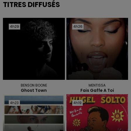
TITRES DIFFUSÉS
4h29
4h29
4h26
4h26
BENSON BOONE
MENTISSA
Ghost Town
Fais Gaffe A Toi
4h23
4h23
4h19
4h19