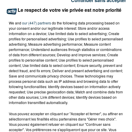
Continuer sans accepter
Le respect de votre vie privée est notre priorité
We and
our (447) partners
do the following data processing based on
your consent and/or our legitimate interest: Store and/or access
information on a device; Use limited data to select advertising; Create
profiles for personalised advertising; Use profiles to select personalised
advertising; Measure advertising performance; Measure content
performance; Understand audiences through statistics or combinations
of data from different sources; Develop and improve services; Create
profiles to personalise content; Use profiles to select personalised
content; Use limited data to select content; Ensure security, prevent and
detect fraud, and fix errors; Deliver and present advertising and content;
Save and communicate privacy choices. These technologies may
process personal data such as IP address and browsing data to offer
following functionalities: Identify devices based on information actively
requested; Use precise geolocation data; Match and combine data from
other data sources; Link different devices; Identify devices based on
information transmitted automatically.
UN CASTING POUR "N’OUBLIEZ PAS LES
PAROLES !" ORGANISÉ À FIRMINY
Vous pouvez accepter en cliquant sur "Accepter et fermer", ou affiner en
sélectionnant les finalités et/ou partenaires dans "Gérer mes choix".
Vous pouvez également refuser en cliquant sur "Continuer sans
accepter". Vos préférences ne s'appliqueront que pour ce site. Vous