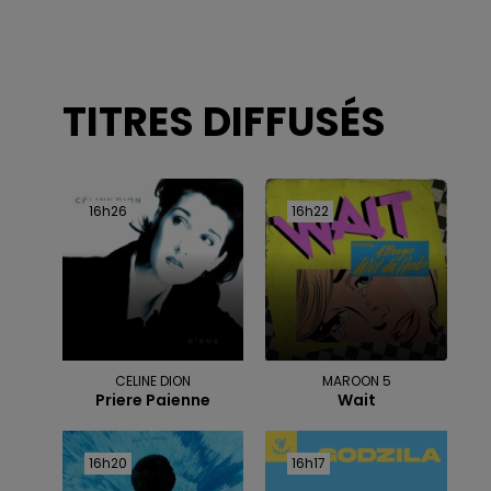
TITRES DIFFUSÉS
16h26
16h26
16h22
16h22
CELINE DION
MAROON 5
Priere Paienne
Wait
16h20
16h20
16h17
16h17