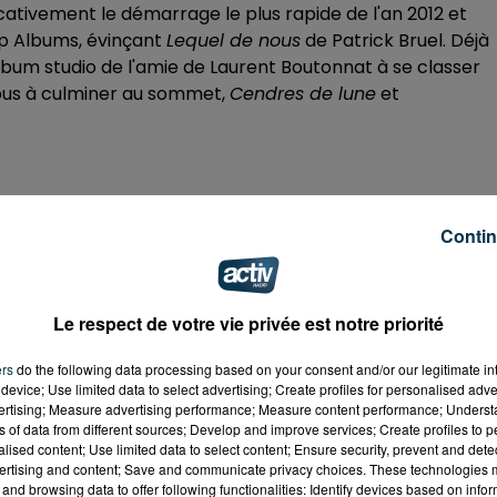
ativement le démarrage le plus rapide de l'an 2012 et
op Albums, évinçant
Lequel de nous
de Patrick Bruel. Déjà
bum studio de l'amie de Laurent Boutonnat à se classer
pus à culminer au sommet,
Cendres de lune
et
 Video) :
Contin
Le respect de votre vie privée est notre priorité
ers
do the following data processing based on your consent and/or our legitimate int
device; Use limited data to select advertising; Create profiles for personalised adver
vertising; Measure advertising performance; Measure content performance; Unders
ns of data from different sources; Develop and improve services; Create profiles to 
alised content; Use limited data to select content; Ensure security, prevent and detect
ertising and content; Save and communicate privacy choices. These technologies
and browsing data to offer following functionalities: Identify devices based on infor