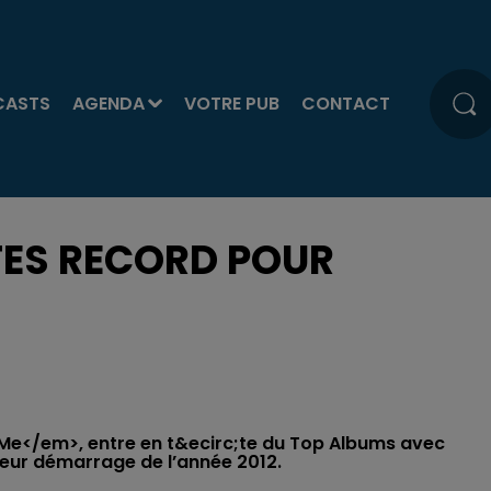
CASTS
AGENDA
VOTRE PUB
CONTACT
TES RECORD POUR
e</em>, entre en t&ecirc;te du Top Albums avec
leur démarrage de l’année 2012.