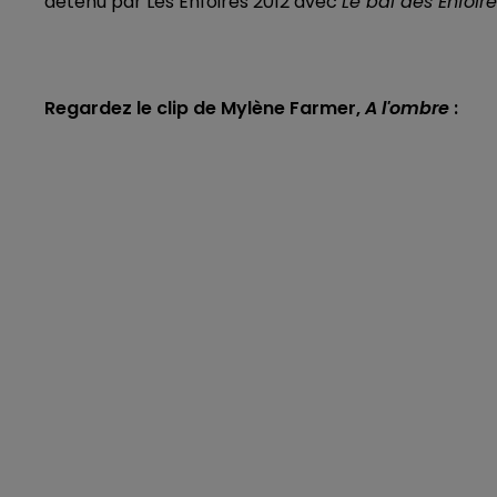
détenu par Les Enfoirés 2012 avec
Le bal des Enfoir
Regardez le clip de Mylène Farmer,
A l'ombre
: