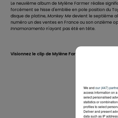
Le neuvième album de Mylène Farmer réalise signific
forcément se hisse d'emblée en pole position du T
disque de platine,
Monkey Me
devient le septième al
numéro un des ventes en France ou son onzième o
Innamoramento
n'ayant pas été en tête.
Visionnez le clip de Mylène Farmer,
Quand
(Lyrics
We and
our (447) partn
access information on a 
select personalised ad
statistics or combinatio
profiles to select person
Deliver and present adv
data such as IP address 