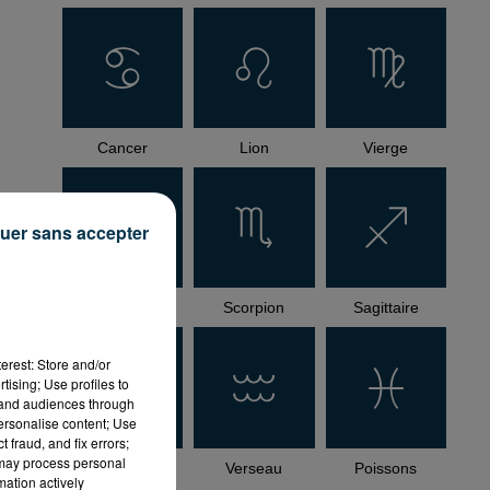
Cancer
Lion
Vierge
uer sans accepter
Balance
Scorpion
Sagittaire
erest: Store and/or
tising; Use profiles to
tand audiences through
personalise content; Use
 fraud, and fix errors;
 may process personal
Capricorne
Verseau
Poissons
mation actively