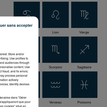
uer sans accepter
Cancer
Lion
Vierge
té
erest: Store and/or
és
tising; Use profiles to
tand audiences through
personalise content; Use
Balance
Scorpion
Sagittaire
 fraud, and fix errors;
 may process personal
mation actively
vices; Identify devices
rtenaires dans "Gérer
s'appliqueront que pour
Capricorne
Verseau
Poissons
les cookies" situé en