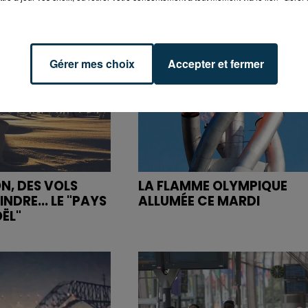
Gérer mes choix
Accepter et fermer
N, DES VOLS
LA FLAMME OLYMPIQUE
NDRE... LE "PAYS
ALLUMÉE CE MARDI
OËL"