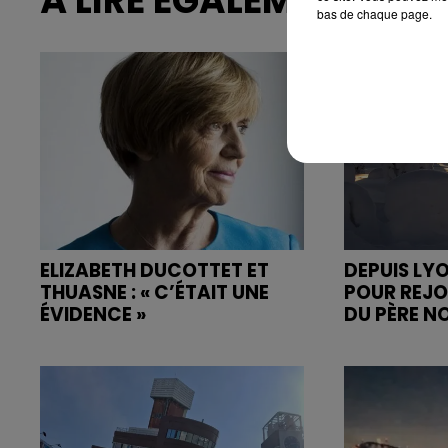
À LIRE ÉGALEMENT
bas de chaque page.
ELIZABETH DUCOTTET ET
DEPUIS LYO
THUASNE : « C’ÉTAIT UNE
POUR REJOI
ÉVIDENCE »
DU PÈRE N