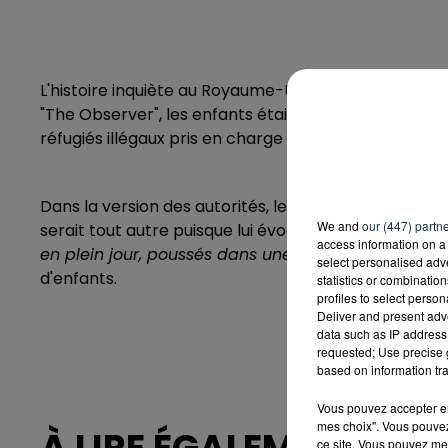
L'histoire inquiète au Royaume-Uni. La police locale 
"The Observer", les enfants étaient hébergés dans un 
réfugiés illégaux pris en charge par les autorités.
Dans la version des autorités, les mineurs auraient p
We and
our (447) partn
serait tout autre puisque lui évoque des kidnappings
access information on a 
en plein jour, poussés dans une voiture
". Une versi
select personalised ad
d'enfants.
statistics or combinatio
profiles to select person
Deliver and present adv
data such as IP address 
requested; Use precise g
based on information tra
Vous pouvez accepter en 
mes choix". Vous pouvez
ce site. Vous pouvez met