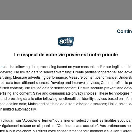
est sans nouvelle de 76 mineurs. Selon un récit du journal
Contin
hôtel de Brighton, situé dans le Sud du pays. Il s'agit de
Le respect de votre vie privée est notre priorité
u partir de leur propre chef. Mais selon un témoin, la réali
ers
do the following data processing based on your consent and/or our legitimate int
. De son côté, un agent de sécurité parle "
d'enfants enlev
device; Use limited data to select advertising; Create profiles for personalised adver
on qui pousse la police à émettre l'hypothèse d'un trafic
vertising; Measure advertising performance; Measure content performance; Unders
ns of data from different sources; Develop and improve services; Create profiles to 
alised content; Use limited data to select content; Ensure security, prevent and detect
ertising and content; Save and communicate privacy choices. These technologies
and browsing data to offer following functionalities: Identify devices based on infor
eolocation data; Match and combine data from other data sources; Link different de
nsmitted automatically.
cliquant sur "Accepter et fermer", ou affiner en sélectionnant les finalités et/ou pa
 également refuser en cliquant sur "Continuer sans accepter". Vos préférences ne 
tre à jour vos choix, ou retirer votre consentement à tout moment via le lien "Gérer 